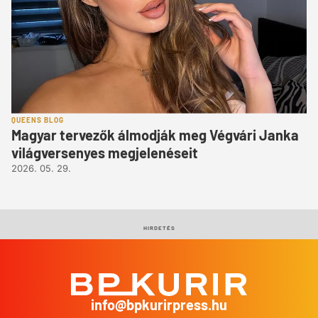
QUEENS BLOG
Magyar tervezők álmodják meg Végvári Janka
világversenyes megjelenéseit
2026. 05. 29.
HIRDETÉS
info@bpkurirpress.hu
BP