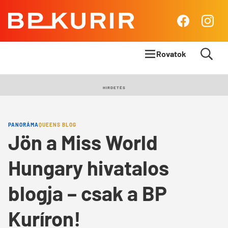
BP
Facebook
Insta
Kurír
Rovatok
Címlapsztori
HIRDETÉS
Panoráma
PANORÁMA
QUEENS BLOG
Élet & Stílus
Jön a Miss World
Body & Mind
Hungary hivatalos
Queens Blog
blogja – csak a BP
Kuríron!