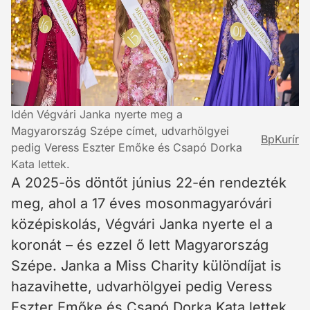
Idén Végvári Janka nyerte meg a
Magyarország Szépe címet, udvarhölgyei
BpKurír
pedig Veress Eszter Emőke és Csapó Dorka
Kata lettek.
A 2025-ös döntőt június 22-én rendezték
meg, ahol a 17 éves mosonmagyaróvári
középiskolás, Végvári Janka nyerte el a
koronát – és ezzel ő lett Magyarország
Szépe. Janka a Miss Charity különdíjat is
hazavihette, udvarhölgyei pedig Veress
Eszter Emőke és Csapó Dorka Kata lettek.