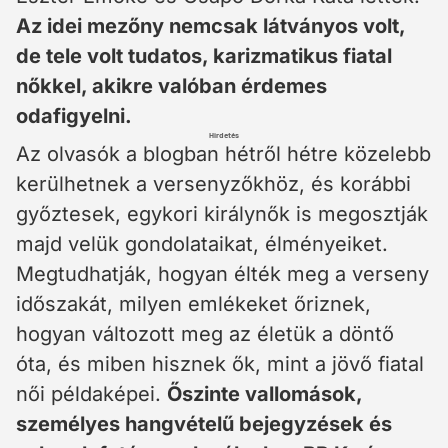
Az idei mezőny nemcsak látványos volt,
de tele volt tudatos, karizmatikus fiatal
nőkkel, akikre valóban érdemes
odafigyelni.
Hirdetés
Az olvasók a blogban hétről hétre közelebb
kerülhetnek a versenyzőkhöz, és korábbi
győztesek, egykori királynők is megosztják
majd velük gondolataikat, élményeiket.
Megtudhatják, hogyan élték meg a verseny
időszakát, milyen emlékeket őriznek,
hogyan változott meg az életük a döntő
óta, és miben hisznek ők, mint a jövő fiatal
női példaképei.
Őszinte vallomások,
személyes hangvételű bejegyzések és