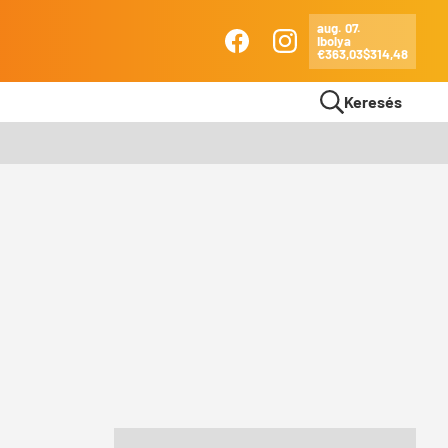
aug. 07.
Ibolya
Ma
€363,03
$314,48
Facebook
Instagram
Keresés