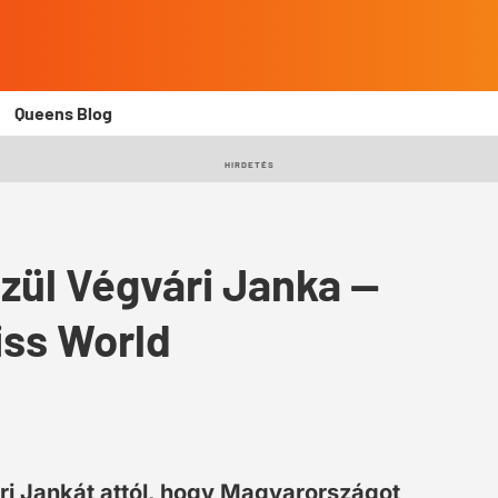
Queens Blog
HIRDETÉS
zül Végvári Janka —
iss World
ri Jankát attól, hogy Magyarországot