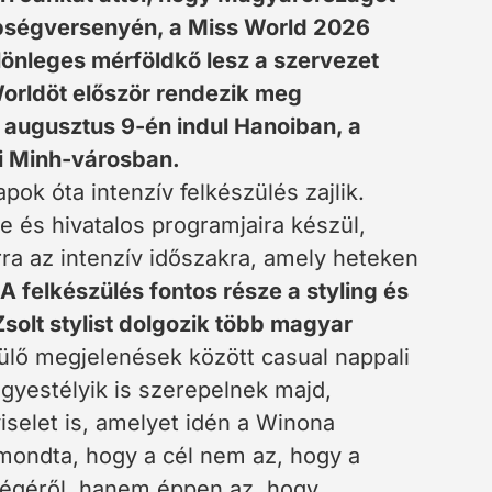
épségversenyén, a Miss World 2026
lönleges mérföldkő lesz a szervezet
Worldöt először rendezik meg
augusztus 9-én indul Hanoiban, a
Si Minh-városban.
pok óta intenzív felkészülés zajlik.
 és hivatalos programjaira készül,
ra az intenzív időszakra, amely heteken
A felkészülés fontos része a styling és
Zsolt stylist dolgozik több magyar
ülő megjelenések között casual nappali
agyestélyik is szerepelnek majd,
selet is, amelyet idén a Winona
lmondta, hogy a cél nem az, hogy a
ségéről, hanem éppen az, hogy