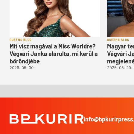
QUEENS BLOG
QUEENS BLOG
Mit visz magával a Miss Worldre?
Magyar te
Végvári Janka elárulta, mi kerül a
Végvári J
bőröndjébe
megjelené
2026. 05. 30.
2026. 05. 29.
info@bpkurirpress
BP