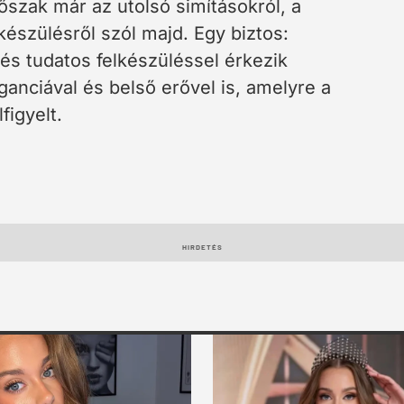
őszak már az utolsó simításokról, a
készülésről szól majd. Egy biztos:
és tudatos felkészüléssel érkezik
anciával és belső erővel is, amelyre a
igyelt.
HIRDETÉS