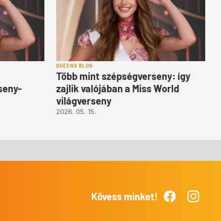
QUEENS BLOG
a
Több mint szépségverseny: így
seny-
zajlik valójában a Miss World
világverseny
2026. 05. 15.
Kövess minket!
Facebook
Instagr