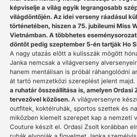
képviselje a világ egyik legrangosabb sz
világdöntőjén. Az idei verseny ráadásul kü
történetében, hiszen a 75. jubileumi Miss 
Vietnámban. A többhetes eseménysorozat 
döntőt pedig szeptember 5-én tartják Ho 
A nagy utazás előtt a kulisszák mögött hóna
Janka nemcsak a világverseny alversenyeire
hanem mentálisan is próbál ráhangolódni ar
át tartó nemzetközi szereplést jelent majd.
a ruhatár összeállítása is, amelyen Ordasi 
tervezővel közösen.
A világversenyre kész
outfitek, koktélruhák, sportos szettek és n
miközben kiemelt szerepet kap a nemzeti vi
Couture készít el. Ordasi Zsolt korábban e
ruhák elvonják a figyelmet Janka személyi