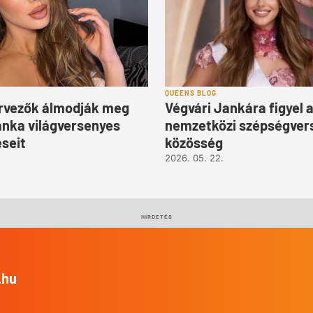
QUEENS BLOG
rvezők álmodják meg
Végvári Jankára figyel 
anka világversenyes
nemzetközi szépségver
seit
közösség
2026. 05. 22.
HIRDETÉS
.hu