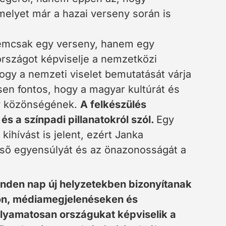
melyet már a hazai verseny során is
nemcsak egy verseny, hanem egy
országot képviselje a nemzetközi
ogy a nemzeti viselet bemutatását várja
en fontos, hogy a magyar kultúrát és
ny közönségének.
A felkészülés
s a színpadi pillanatokról szól.
Egy
ihívást is jelent, ezért Janka
első egyensúlyát és az önazonosságát a
inden nap új helyzetekben bizonyítanak
kon, médiamegjelenéseken és
lyamatosan országukat képviselik a