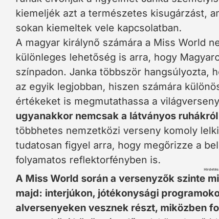
kiemeljék azt a természetes kisugárzást, a
sokan kiemeltek vele kapcsolatban.
A magyar királynő számára a Miss World 
különleges lehetőség is arra, hogy Magyar
színpadon. Janka többször hangsúlyozta, h
az egyik legjobban, hiszen számára különös
értékeket is megmutathassa a világverse
ugyanakkor nemcsak a látványos ruhákról é
többhetes nemzetközi verseny komoly lelki k
tudatosan figyel arra, hogy megőrizze a b
folyamatos reflektorfényben is.
Hirdetés
A Miss World során a versenyzők szinte m
majd: interjúkon, jótékonysági programo
alversenyeken vesznek részt, miközben fo