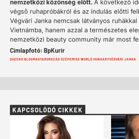
nemzetközi közönség előtt.
A következő id
végső ruhapróbákról és az indulás előtti fel
Végvári Janka nemcsak látványos ruhákkal 
Vietnámba, hanem azzal a természetes eleg
nemzetközi beauty community már most felf
Címlapfotó: BpKurír
Cimkék:
QUEENS BLOG
MAGYARORSZÁG SZÉPE
MISS WORLD HUNGARY
VÉGVÁRI JANKA
KAPCSOLÓDÓ CIKKEK