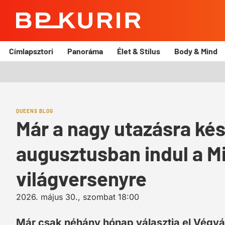
BP
Kurír
Címlapsztori
Panoráma
Élet & Stílus
Body & Mind
QUEENS BLOG
Már a nagy utazásra kés
augusztusban indul a M
világversenyre
2026. május 30., szombat 18:00
Már csak néhány hónap választja el Végvá