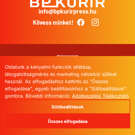
info@bpkurirpress.hu
BP
Kurír
Kövess minket!
Facebook
Instagram
Impresszum
Oldalunk a kényelmi funkciók ellátása,
Adatkezelési Tájékoztató
látogatottságmérés és marketing célokból sütiket
használ. Az elfogadáshoz kattints az "Összes
Kommentkezelési szabályzat
elfogadása", egyéb beállításokhoz a "Sütibeállítások"
gombra.
Bővebb információ:
Adatkezelési Tájékoztató
Sütibeállítások
Sütibeállítások
© 2026 BPKurir
Összes elfogadása
skape.io
powered by