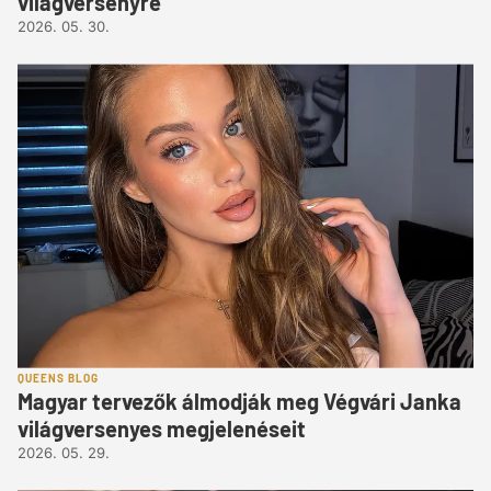
világversenyre
2026. 05. 30.
QUEENS BLOG
Magyar tervezők álmodják meg Végvári Janka
világversenyes megjelenéseit
2026. 05. 29.