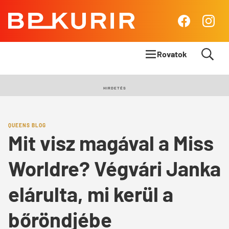
BP
Facebook
Insta
Kurír
Rovatok
Címlapsztori
HIRDETÉS
Panoráma
QUEENS BLOG
Élet & Stílus
Mit visz magával a Miss
Body & Mind
Worldre? Végvári Janka
Queens Blog
elárulta, mi kerül a
bőröndjébe