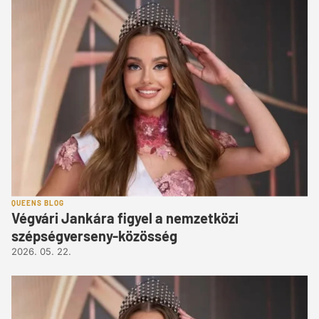
QUEENS BLOG
Végvári Jankára figyel a nemzetközi
szépségverseny-közösség
2026. 05. 22.