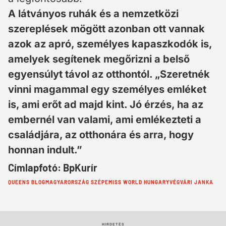
A látványos ruhák és a nemzetközi
szereplések mögött azonban ott vannak
azok az apró, személyes kapaszkodók is,
amelyek segítenek megőrizni a belső
egyensúlyt távol az otthontól. „Szeretnék
vinni magammal egy személyes emléket
is, ami erőt ad majd kint. Jó érzés, ha az
embernél van valami, ami emlékezteti a
családjára, az otthonára és arra, hogy
honnan indult.”
Címlapfotó: BpKurír
Cimkék:
QUEENS BLOG
MAGYARORSZÁG SZÉPE
MISS WORLD HUNGARY
VÉGVÁRI JANKA
HIRDETÉS