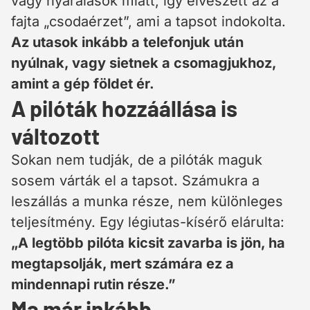
vagy nyaralások miatt, így elveszett az a
fajta „csodaérzet”, ami a tapsot indokolta.
Az utasok inkább a telefonjuk után
nyúlnak, vagy sietnek a csomagjukhoz,
amint a gép földet ér.
A pilóták hozzáállása is
változott
Sokan nem tudják, de a pilóták maguk
sosem várták el a tapsot. Számukra a
leszállás a munka része, nem különleges
teljesítmény. Egy légiutas-kísérő elárulta:
„A legtöbb pilóta kicsit zavarba is jön, ha
megtapsolják, mert számára ez a
mindennapi rutin része.”
Ma már inkább