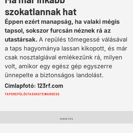
szokatlannak hat
Éppen ezért manapság, ha valaki mégis
tapsol, sokszor furcsán néznek rá az
utastársak.
A repülés tömegessé válásával
a taps hagyománya lassan kikopott, és már
csak nosztalgiával emlékezünk rá, milyen
volt, amikor egy egész gép egyszerre
ünnepelte a biztonságos landolást.
Címlapfotó: 123rf.com
Cimkék:
TAPS
REPÜLŐ
UTASOK
STEWARDESS
HIRDETÉS