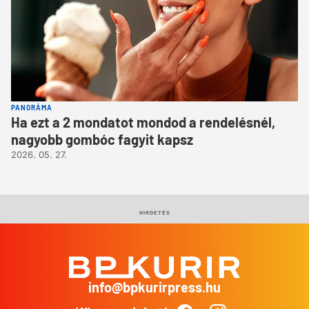
PANORÁMA
Ha ezt a 2 mondatot mondod a rendelésnél,
nagyobb gombóc fagyit kapsz
2026. 05. 27.
HIRDETÉS
info@bpkurirpress.hu
BP
Kurír