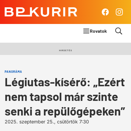
BP
Facebook
Insta
Kurír
Rovatok
Címlapsztori
HIRDETÉS
Panoráma
PANORÁMA
Élet & Stílus
Légiutas-kísérő: „Ezért
Body & Mind
nem tapsol már szinte
Queens Blog
senki a repülőgépeken”
2025. szeptember 25., csütörtök 7:30