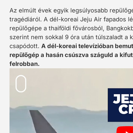
Az elmúlt évek egyik legsúlyosabb repülőgé
tragédiáról. A dél-koreai Jeju Air fapados 
repülőgépe a thaiföldi fővárosból, Bangkokb
szerint nem sokkal 9 óra után túlszaladt a k
csapódott.
A dél-koreai televízióban bemuta
repülőgép a hasán csúszva száguld a kifut
felrobban.