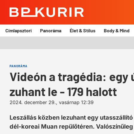
BP
Kurír
Címlapsztori
Panoráma
Élet & Stílus
Body & Mind
PANORÁMA
Videón a tragédia: egy 
zuhant le - 179 halott
2024. december 29., vasárnap 12:39
Leszállás közben lezuhant egy utasszállító
dél-koreai Muan repülőtéren. Valószínűleg 