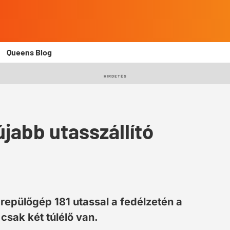
Queens Blog
HIRDETÉS
újabb utasszállító
 repülőgép 181 utassal a fedélzetén a
csak két túlélő van.