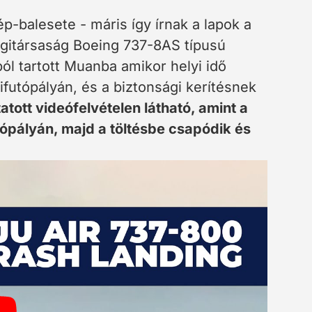
p-balesete - máris így írnak a lapok a
légitársaság Boeing 737-8AS típusú
ól tartott Muanba amikor helyi idő
ifutópályán, és a biztonsági kerítésnek
tott videófelvételen látható, amint a
ópályán, majd a töltésbe csapódik és