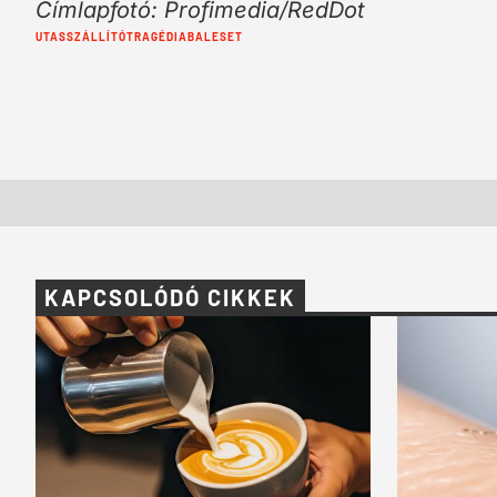
Címlapfotó: Profimedia/RedDot
Cimkék:
UTASSZÁLLÍTÓ
TRAGÉDIA
BALESET
KAPCSOLÓDÓ CIKKEK