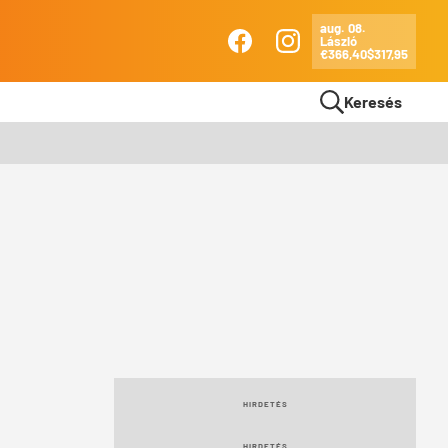
aug. 08.
László
Ma
€366,40
$317,95
Facebook
Instagram
Keresés
HIRDETÉS
HIRDETÉS