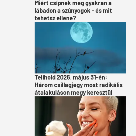
Miért csípnek meg gyakran a
lábadon a szúnyogok - és mit
tehetsz ellene?
Telihold 2026. május 31-én:
Három csillagjegy most radikális
átalakuláson megy keresztül