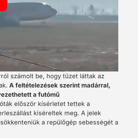
ról számolt be, hogy tüzet láttak az
ak.
A feltételezések szerint madárral,
vezethetett a futómű
lóták először kísérletet tettek a
rleszállást kíséreltek meg. A jelek
csökkenteniük a repülőgép sebességét a
.