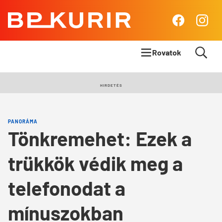
BP
Facebook
Insta
Kurír
Rovatok
Címlapsztori
HIRDETÉS
Panoráma
PANORÁMA
Élet & Stílus
Tönkremehet: Ezek a
Body & Mind
trükkök védik meg a
Queens Blog
telefonodat a
mínuszokban