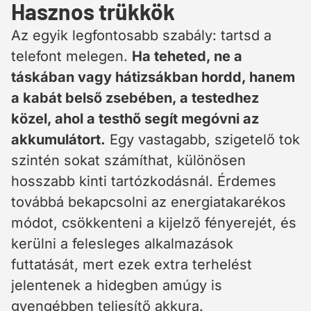
Hasznos trükkök
Az egyik legfontosabb szabály: tartsd a
telefont melegen.
Ha teheted, ne a
táskában vagy hátizsákban hordd, hanem
a kabát belső zsebében, a testedhez
közel, ahol a testhő segít megóvni az
akkumulátort.
Egy vastagabb, szigetelő tok
szintén sokat számíthat, különösen
hosszabb kinti tartózkodásnál. Érdemes
továbbá bekapcsolni az energiatakarékos
módot, csökkenteni a kijelző fényerejét, és
kerülni a felesleges alkalmazások
futtatását, mert ezek extra terhelést
jelentenek a hidegben amúgy is
gyengébben teljesítő akkura.