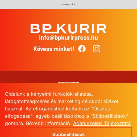
HIRDETÉS
info@bpkurirpress.hu
BP
Kurír
Kövess minket!
Facebook
Instagram
Impresszum
Oldalunk a kényelmi funkciók ellátása,
Adatkezelési Tájékoztató
látogatottságmérés és marketing célokból sütiket
használ. Az elfogadáshoz kattints az "Összes
Kommentkezelési szabályzat
elfogadása", egyéb beállításokhoz a "Sütibeállítások"
gombra.
Bővebb információ:
Adatkezelési Tájékoztató
Sütibeállítások
Sütibeállítások