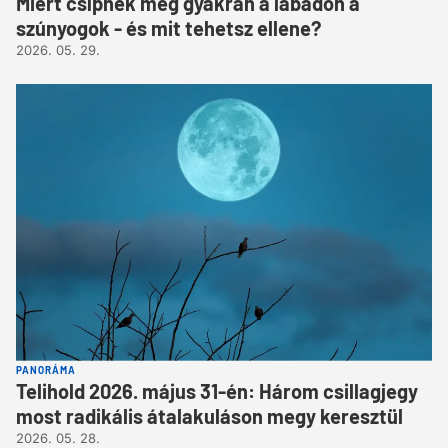
Miért csípnek meg gyakran a lábadon a
szúnyogok - és mit tehetsz ellene?
2026. 05. 29.
PANORÁMA
Telihold 2026. május 31-én: Három csillagjegy
most radikális átalakuláson megy keresztül
2026. 05. 28.