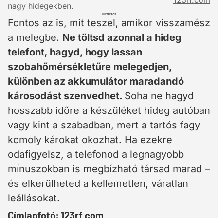
123rf.com
nagy hidegekben.
Hirdetés
Fontos az is, mit teszel, amikor visszamész
a melegbe.
Ne töltsd azonnal a hideg
telefont, hagyd, hogy lassan
szobahőmérsékletűre melegedjen,
különben az akkumulátor maradandó
károsodást szenvedhet.
Soha ne hagyd
hosszabb időre a készüléket hideg autóban
vagy kint a szabadban, mert a tartós fagy
komoly károkat okozhat. Ha ezekre
odafigyelsz, a telefonod a legnagyobb
mínuszokban is megbízható társad marad –
és elkerülheted a kellemetlen, váratlan
leállásokat.
Címlapfotó: 123rf.com