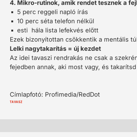
4. Mikro-rutinok, amik rendet tesznek a fe
5 perc reggeli napló írás
10 perc séta telefon nélkül
esti hála lista lefekvés előtt
Ezek bizonyítottan csökkentik a mentális tú
Lelki nagytakarítás = új kezdet
Az idei tavaszi rendrakás ne csak a szekrén
fejedben annak, aki most vagy, és takarítsd
Címlapfotó: Profimedia/RedDot
Cimkék:
TAVASZ