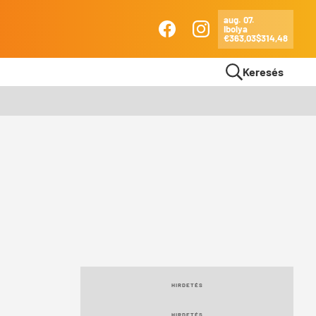
aug. 07.
Ibolya
Ma
€363,03
$314,48
Facebook
Instagram
Keresés
HIRDETÉS
HIRDETÉS