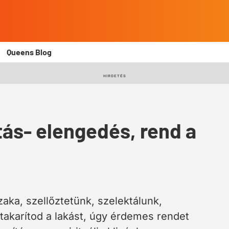
Queens Blog
HIRDETÉS
ítás- elengedés, rend a
ka, szellőztetünk, szelektálunk,
takarítod a lakást, úgy érdemes rendet