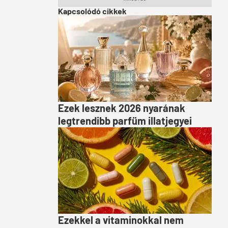
Kapcsolódó cikkek
Ezek lesznek 2026 nyarának
legtrendibb parfüm illatjegyei
Ezekkel a vitaminokkal nem