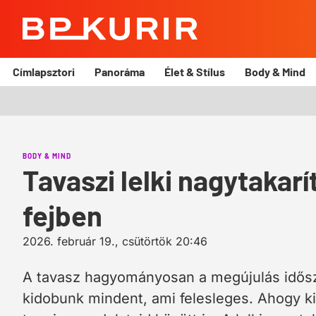
BP
Kurír
Címlapsztori
Panoráma
Élet & Stílus
Body & Mind
BODY & MIND
Tavaszi lelki nagytakar
fejben
2026. február 19., csütörtök 20:46
A tavasz hagyományosan a megújulás idősza
kidobunk mindent, ami felesleges. Ahogy ki