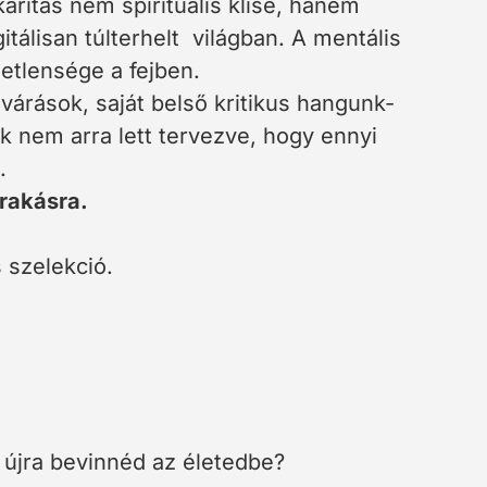
karítás nem spirituális klisé, hanem
itálisan túlterhelt világban. A mentális
detlensége a fejben.
lvárások, saját belső kritikus hangunk-
k nem arra lett tervezve, hogy ennyi
.
drakásra.
szelekció.
, újra bevinnéd az életedbe?