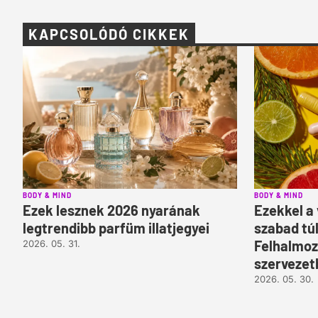
KAPCSOLÓDÓ CIKKEK
BODY & MIND
BODY & MIND
Ezek lesznek 2026 nyarának
Ezekkel a
legtrendibb parfüm illatjegyei
szabad tú
Felhalmoz
2026. 05. 31.
szervezet
2026. 05. 30.