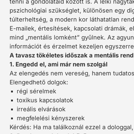
tenni a gondolataid között is. A lelki nagyta
pszichológiai szükséglet, különösen egy dig
túlterheltség, a modern kor láthatatlan ren
E-mailek, értesítések, kapcsolati drámák, e
mind „mentális lomként” gyűlnek. Az agyun
információt és érzelmet kezeljen egyszerre
A tavasz tökéletes időszak a mentális ren
1. Engedd el, ami már nem szolgál
Az elengedés nem vereség, hanem tudatos 
Elengedhető dolgok:
régi sérelmek
toxikus kapcsolatok
irreális elvárások
megfelelési kényszerek
Kérdés: Ha ma találkoznál ezzel a dologgal