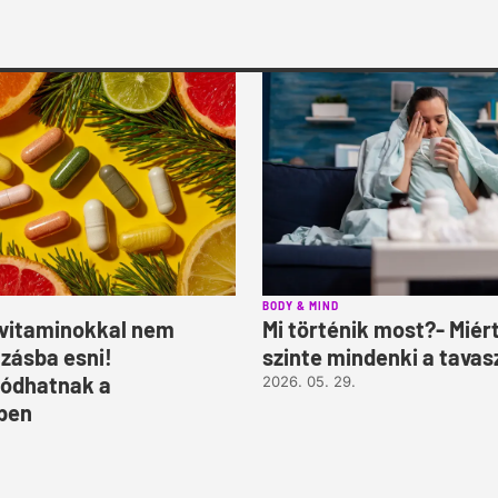
BODY & MIND
 vitaminokkal nem
Mi történik most?- Miér
lzásba esni!
szinte mindenki a tavas
ódhatnak a
2026. 05. 29.
ben