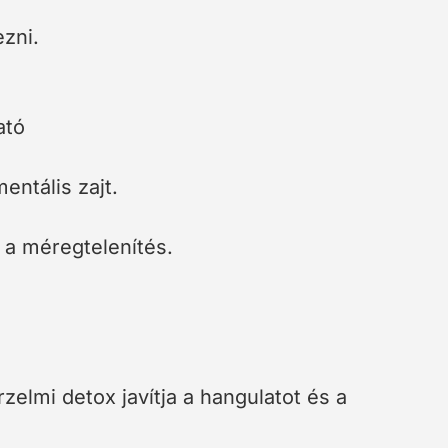
ezni.
ató
entális zajt.
 a méregtelenítés.
rzelmi detox javítja a hangulatot és a