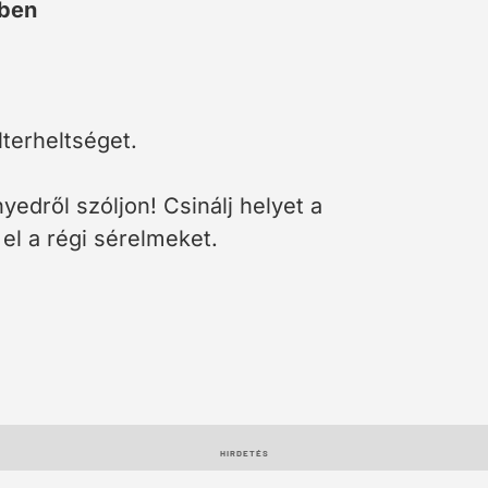
jben
lterheltséget.
yedről szóljon! Csinálj helyet a
 el a régi sérelmeket.
HIRDETÉS