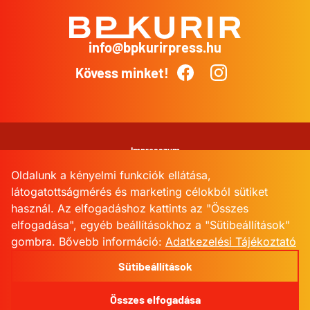
info@bpkurirpress.hu
BP
Kurír
Kövess minket!
Facebook
Instagram
Impresszum
Oldalunk a kényelmi funkciók ellátása,
Adatkezelési Tájékoztató
látogatottságmérés és marketing célokból sütiket
használ. Az elfogadáshoz kattints az "Összes
Kommentkezelési szabályzat
elfogadása", egyéb beállításokhoz a "Sütibeállítások"
gombra.
Bővebb információ:
Adatkezelési Tájékoztató
Sütibeállítások
Sütibeállítások
© 2026 BPKurir
Összes elfogadása
skape.io
powered by