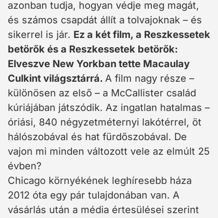
azonban tudja, hogyan védje meg magát,
és számos csapdát állít a tolvajoknak – és
sikerrel is jár.
Ez a két film, a Reszkessetek
betörők és a Reszkessetek betörők
:
Elveszve New Yorkban tette Macaulay
Culkint világsztárrá.
A film nagy része –
különösen az első – a McCallister család
kúriájában játszódik. Az ingatlan hatalmas –
óriási, 840 négyzetméternyi lakótérrel, öt
hálószobával és hat fürdőszobával. De
vajon mi minden változott vele az elmúlt 25
évben?
Chicago környékének leghíresebb háza
2012 óta egy pár tulajdonában van. A
vásárlás után a média értesülései szerint