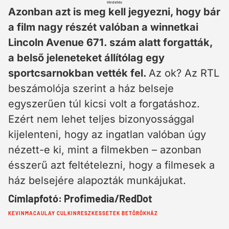
Hirdetés
Azonban azt is meg kell jegyezni, hogy bár
a film nagy részét valóban a winnetkai
Lincoln Avenue 671. szám alatt forgatták,
a belső jeleneteket állítólag egy
sportcsarnokban vették fel.
Az ok? Az RTL
beszámolója szerint a ház belseje
egyszerűen túl kicsi volt a forgatáshoz.
Ezért nem lehet teljes bizonyossággal
kijelenteni, hogy az ingatlan valóban úgy
nézett-e ki, mint a filmekben – azonban
ésszerű azt feltételezni, hogy a filmesek a
ház belsejére alapozták munkájukat.
Címlapfotó: Profimedia/RedDot
Cimkék:
KEVIN
MACAULAY CULKIN
RESZKESSETEK BETÖRŐK
HÁZ