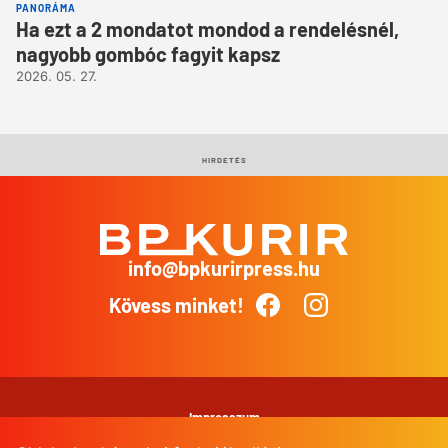
PANORÁMA
Ha ezt a 2 mondatot mondod a rendelésnél,
nagyobb gombóc fagyit kapsz
2026. 05. 27.
HIRDETÉS
info@bpkurirpress.hu
BP
Kurír
Kövess minket!
Facebook
Instagram
Impresszum