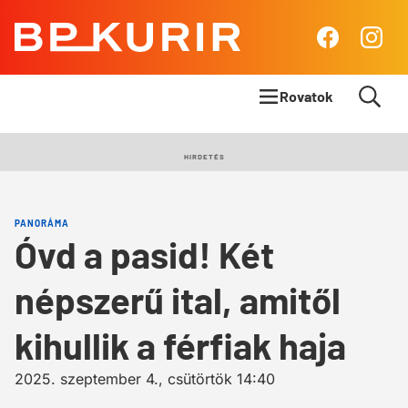
BP
Facebook
Insta
Kurír
Rovatok
Címlapsztori
HIRDETÉS
Panoráma
PANORÁMA
Élet & Stílus
Óvd a pasid! Két
Body & Mind
népszerű ital, amitől
Queens Blog
kihullik a férfiak haja
2025. szeptember 4., csütörtök 14:40