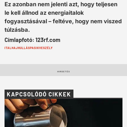
Ez azonban nem jelenti azt, hogy teljesen
le kell állnod az energiaitalok
fogyasztásával – feltéve, hogy nem viszed
túlzásba.
Címlapfotó: 123rf.com
Cimkék:
ITAL
HAJHULLÁS
PASIK
VESZÉLY
HIRDETÉS
KAPCSOLÓDÓ CIKKEK