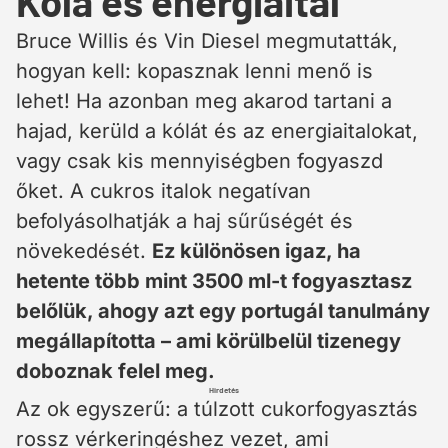
Kóla és energiaital
Bruce Willis és Vin Diesel megmutatták,
hogyan kell: kopasznak lenni menő is
lehet! Ha azonban meg akarod tartani a
hajad, kerüld a kólát és az energiaitalokat,
vagy csak kis mennyiségben fogyaszd
őket. A cukros italok negatívan
befolyásolhatják a haj sűrűségét és
növekedését.
Ez különösen igaz, ha
hetente több mint 3500 ml-t fogyasztasz
belőlük, ahogy azt egy portugál tanulmány
megállapította – ami körülbelül tizenegy
doboznak felel meg.
Hirdetés
Az ok egyszerű: a túlzott cukorfogyasztás
rossz vérkeringéshez vezet, ami