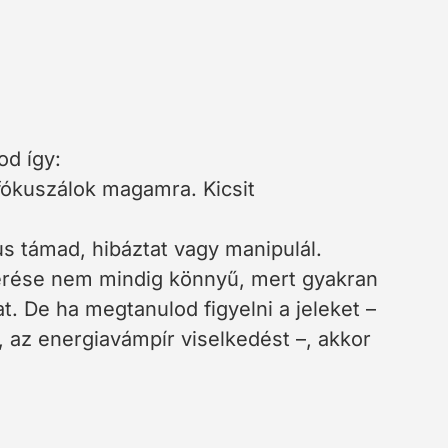
od így:
fókuszálok magamra. Kicsit
us támad, hibáztat vagy manipulál.
merése nem mindig könnyű, mert gyakran
. De ha megtanulod figyelni a jeleket –
t, az energiavámpír viselkedést –, akkor