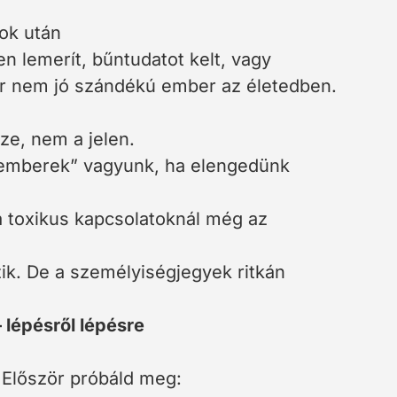
ok után
en lemerít, bűntudatot kelt, vagy
or nem jó szándékú ember az életedben.
ze, nem a jelen.
z emberek” vagyunk, ha elengedünk
a toxikus kapcsolatoknál még az
ik. De a személyiségjegyek ritkán
 lépésről lépésre
. Először próbáld meg: