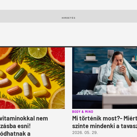
HIRDETÉS
BODY & MIND
 vitaminokkal nem
Mi történik most?- Miér
lzásba esni!
szinte mindenki a tavas
ódhatnak a
2026. 05. 29.