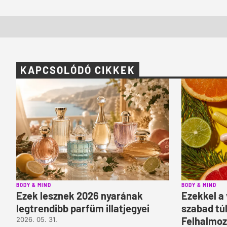
KAPCSOLÓDÓ CIKKEK
BODY & MIND
BODY & MIND
Ezek lesznek 2026 nyarának
Ezekkel a
legtrendibb parfüm illatjegyei
szabad tú
Felhalmoz
2026. 05. 31.