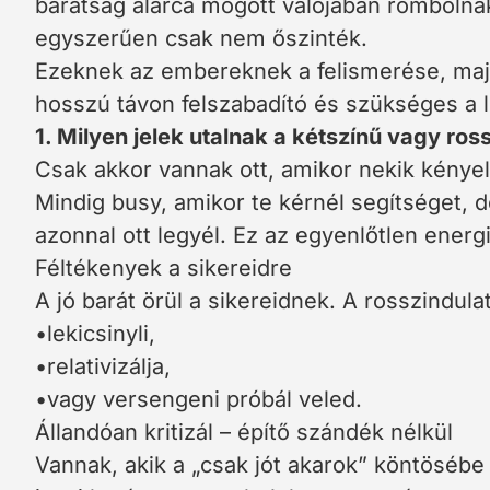
barátság álarca mögött valójában rombolnak
egyszerűen csak nem őszinték.
Ezeknek az embereknek a felismerése, maj
hosszú távon felszabadító és szükséges a
1. Milyen jelek utalnak a kétszínű vagy ros
Csak akkor vannak ott, amikor nekik kény
Mindig busy, amikor te kérnél segítséget, d
azonnal ott legyél. Ez az egyenlőtlen energ
Féltékenyek a sikereidre
A jó barát örül a sikereidnek. A rosszindula
•lekicsinyli,
•relativizálja,
•vagy versengeni próbál veled.
Állandóan kritizál – építő szándék nélkül
Vannak, akik a „csak jót akarok” köntösébe