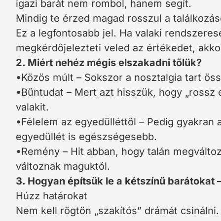
igazi barát nem rombol, hanem segít.
Mindig te érzed magad rosszul a találkozás
Ez a legfontosabb jel. Ha valaki rendszeres
megkérdőjelezteti veled az értékedet, akk
2. Miért nehéz mégis elszakadni tőlük?
•Közös múlt – Sokszor a nosztalgia tart öss
•Bűntudat – Mert azt hisszük, hogy „ross
valakit.
•Félelem az egyedülléttől – Pedig gyakran 
egyedüllét is egészségesebb.
•Remény – Hit abban, hogy talán megváltoz
változnak maguktól.
3. Hogyan építsük le a kétszínű barátokat –
Húzz határokat
Nem kell rögtön „szakítós” drámát csinálni