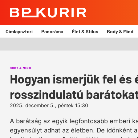
BP
Kurír
Címlapsztori
Panoráma
Élet & Stílus
Body & Mind
BODY & MIND
Hogyan ismerjük fel és é
rosszindulatú barátoka
2025. december 5., péntek 15:30
A barátság az egyik legfontosabb emberi k
egyensúlyt adhat az életben. De időnként a