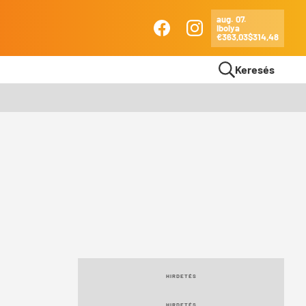
aug. 07.
Ibolya
Ma
€363,03
$314,48
Facebook
Instagram
Keresés
HIRDETÉS
HIRDETÉS