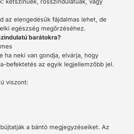
: kétszínűek, rosszindulatúak, vagy
d az elengedésük fájdalmas lehet, de
 lelki egészség megőrzéséhez.
szindulatú barátokra?
elmes
e ha neki van gondja, elvárja, hogy
ia-befektetés az egyik legjellemzőbb jel.
tú viszont:
 bújtatják a bántó megjegyzéseiket. Az