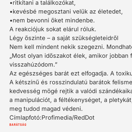
•ritkítani a találkozókat,
•kevésbé megosztani velük az életedet,
•nem bevonni őket mindenbe.
A reakciójuk sokat elárul róluk.
Légy őszinte – a saját szükségleteidről
Nem kell mindent nekik szegezni. Mondhat
„Most olyan időszakot élek, amikor jobban 
visszahúzódom.”
Az egészséges barát ezt elfogadja. A toxik
A kétszínű és rosszindulatú barátok felis
kedvesség mögé rejtik a valódi szándékaikat
a manipulációt, a féltékenységet, a pletyká
meg tudod magad védeni.
Címlapfotó:Profimedia/RedDot
Cimkék:
BARÁTSÁG