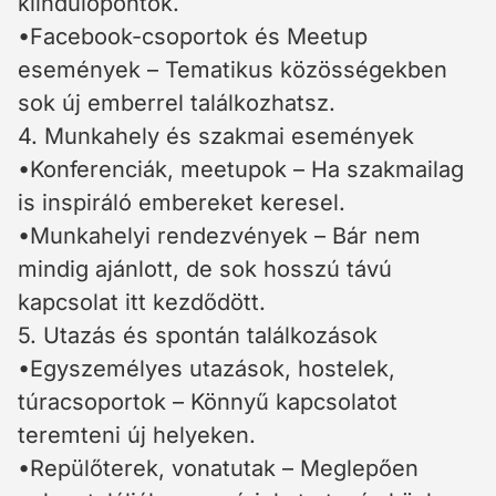
kiindulópontok.
•Facebook-csoportok és Meetup
események – Tematikus közösségekben
sok új emberrel találkozhatsz.
4. Munkahely és szakmai események
•Konferenciák, meetupok – Ha szakmailag
is inspiráló embereket keresel.
•Munkahelyi rendezvények – Bár nem
mindig ajánlott, de sok hosszú távú
kapcsolat itt kezdődött.
5. Utazás és spontán találkozások
•Egyszemélyes utazások, hostelek,
túracsoportok – Könnyű kapcsolatot
teremteni új helyeken.
•Repülőterek, vonatutak – Meglepően