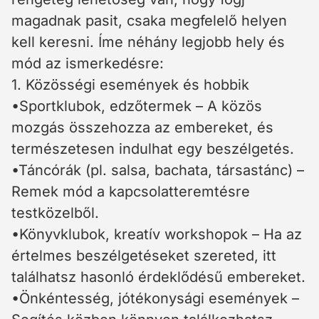
magadnak pasit, csaka megfelelő helyen
kell keresni. Íme néhány legjobb hely és
mód az ismerkedésre:
1. Közösségi események és hobbik
•Sportklubok, edzőtermek – A közös
mozgás összehozza az embereket, és
természetesen indulhat egy beszélgetés.
•Táncórák (pl. salsa, bachata, társastánc) –
Remek mód a kapcsolatteremtésre
testközelből.
•Könyvklubok, kreatív workshopok – Ha az
értelmes beszélgetéseket szereted, itt
találhatsz hasonló érdeklődésű embereket.
•Önkéntesség, jótékonysági események –