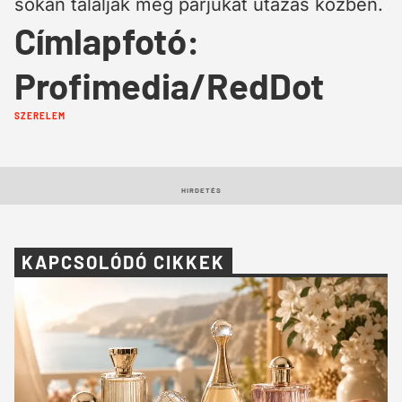
sokan találják meg párjukat utazás közben.
Címlapfotó:
Profimedia/RedDot
Cimkék:
SZERELEM
HIRDETÉS
KAPCSOLÓDÓ CIKKEK