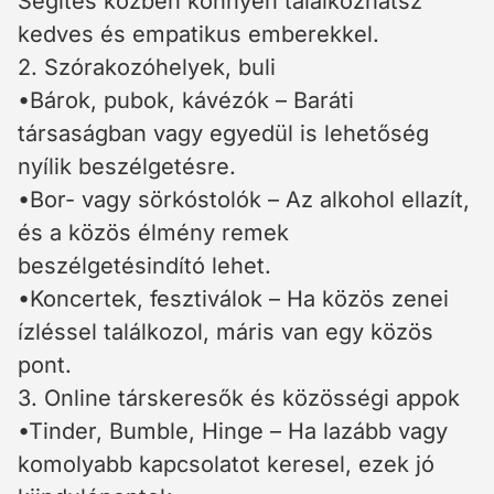
Segítés közben könnyen találkozhatsz
kedves és empatikus emberekkel.
2. Szórakozóhelyek, buli
•Bárok, pubok, kávézók – Baráti
társaságban vagy egyedül is lehetőség
nyílik beszélgetésre.
•Bor- vagy sörkóstolók – Az alkohol ellazít,
és a közös élmény remek
beszélgetésindító lehet.
•Koncertek, fesztiválok – Ha közös zenei
ízléssel találkozol, máris van egy közös
pont.
3. Online társkeresők és közösségi appok
•Tinder, Bumble, Hinge – Ha lazább vagy
komolyabb kapcsolatot keresel, ezek jó