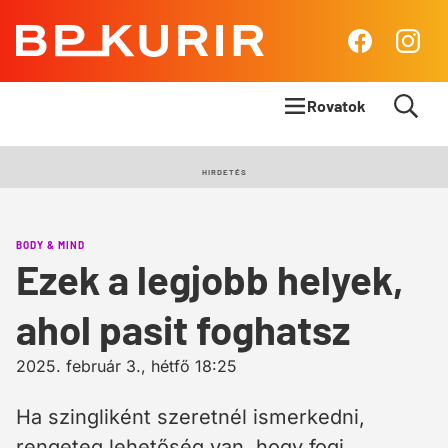
BP
Facebook
Insta
Kurír
Rovatok
Címlapsztori
HIRDETÉS
Panoráma
BODY & MIND
Élet & Stílus
Ezek a legjobb helyek,
Body & Mind
ahol pasit foghatsz
Queens Blog
2025. február 3., hétfő 18:25
Ha szingliként szeretnél ismerkedni,
rengeteg lehetőség van, hogy fogj