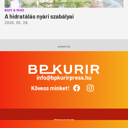
BODY & MIND
A hidratálás nyári szabályai
2026. 05. 28.
HIRDETÉS
info@bpkurirpress.hu
BP
Kurír
Kövess minket!
Facebook
Instagram
Impresszum