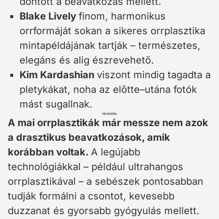
döntött a beavatkozás mellett.
Blake Lively
finom, harmonikus
orrformáját sokan a sikeres orrplasztika
mintapéldájának tartják – természetes,
elegáns és alig észrevehető.
Kim Kardashian
viszont mindig tagadta a
pletykákat, noha az előtte–utána fotók
mást sugallnak.
Hirdetés
A mai orrplasztikák már messze nem azok
a drasztikus beavatkozások, amik
korábban voltak.
A legújabb
technológiákkal – például ultrahangos
orrplasztikával – a sebészek pontosabban
tudják formálni a csontot, kevesebb
duzzanat és gyorsabb gyógyulás mellett.