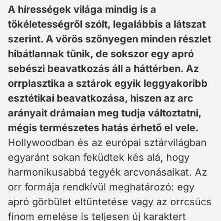
A hírességek világa mindig is a
tökéletességről szólt, legalábbis a látszat
szerint. A vörös szőnyegen minden részlet
hibátlannak tűnik, de sokszor egy apró
sebészi beavatkozás áll a háttérben. Az
orrplasztika a sztárok egyik leggyakoribb
esztétikai beavatkozása, hiszen az arc
arányait drámaian meg tudja változtatni,
mégis természetes hatás érhető el vele.
Hollywoodban és az európai sztárvilágban
egyaránt sokan feküdtek kés alá, hogy
harmonikusabbá tegyék arcvonásaikat. Az
orr formája rendkívül meghatározó: egy
apró görbület eltüntetése vagy az orrcsúcs
finom emelése is teljesen új karaktert