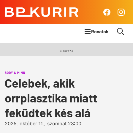
BP
Facebook
Insta
Kurír
Rovatok
Címlapsztori
HIRDETÉS
Panoráma
BODY & MIND
Élet & Stílus
Celebek, akik
Body & Mind
orrplasztika miatt
Queens Blog
feküdtek kés alá
2025. október 11., szombat 23:00