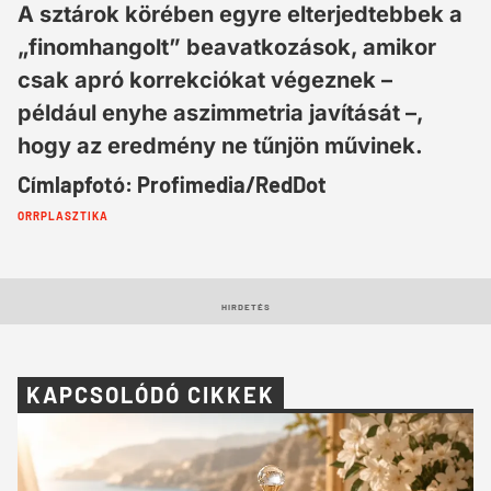
A sztárok körében egyre elterjedtebbek a
„finomhangolt” beavatkozások, amikor
csak apró korrekciókat végeznek –
például enyhe aszimmetria javítását –,
hogy az eredmény ne tűnjön művinek.
Címlapfotó: Profimedia/RedDot
Cimkék:
ORRPLASZTIKA
HIRDETÉS
KAPCSOLÓDÓ CIKKEK