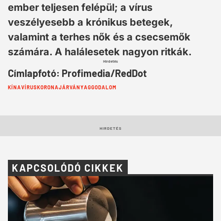
ember teljesen felépül; a vírus
veszélyesebb a krónikus betegek,
valamint a terhes nők és a csecsemők
számára. A halálesetek nagyon ritkák.
Hirdetés
Címlapfotó: Profimedia/RedDot
Cimkék:
KÍNA
VÍRUS
KORONA
JÁRVÁNY
AGGODALOM
HIRDETÉS
KAPCSOLÓDÓ CIKKEK