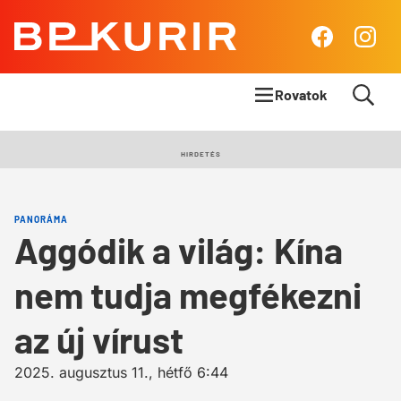
BP
Facebook
Insta
Kurír
Rovatok
Címlapsztori
HIRDETÉS
Panoráma
PANORÁMA
Élet & Stílus
Aggódik a világ: Kína
Body & Mind
nem tudja megfékezni
Queens Blog
az új vírust
2025. augusztus 11., hétfő 6:44