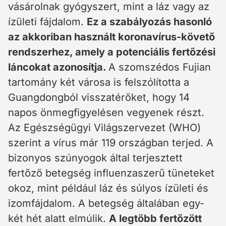
vásárolnak gyógyszert, mint a láz vagy az
ízületi fájdalom.
Ez a szabályozás hasonló
az akkoriban használt koronavírus-követő
rendszerhez, amely a potenciális fertőzési
láncokat azonosítja.
A szomszédos Fujian
tartomány két városa is felszólította a
Guangdongból visszatérőket, hogy 14
napos önmegfigyelésen vegyenek részt.
Az Egészségügyi Világszervezet (WHO)
szerint a vírus már 119 országban terjed. A
bizonyos szúnyogok által terjesztett
fertőző betegség influenzaszerű tüneteket
okoz, mint például láz és súlyos ízületi és
izomfájdalom. A betegség általában egy-
két hét alatt elmúlik.
A legtöbb fertőzött