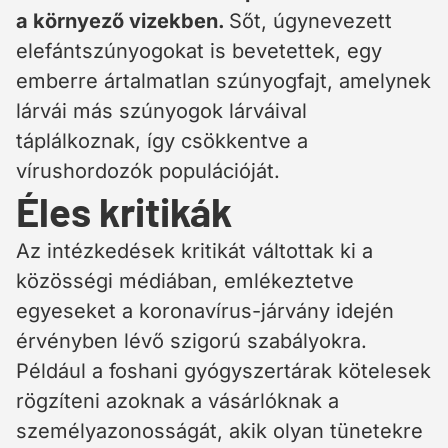
a környező vizekben.
Sőt, úgynevezett
elefántszúnyogokat is bevetettek, egy
emberre ártalmatlan szúnyogfajt, amelynek
lárvái más szúnyogok lárváival
táplálkoznak, így csökkentve a
vírushordozók populációját.
Éles kritikák
Az intézkedések kritikát váltottak ki a
közösségi médiában, emlékeztetve
egyeseket a koronavírus-járvány idején
érvényben lévő szigorú szabályokra.
Például a foshani gyógyszertárak kötelesek
rögzíteni azoknak a vásárlóknak a
személyazonosságát, akik olyan tünetekre