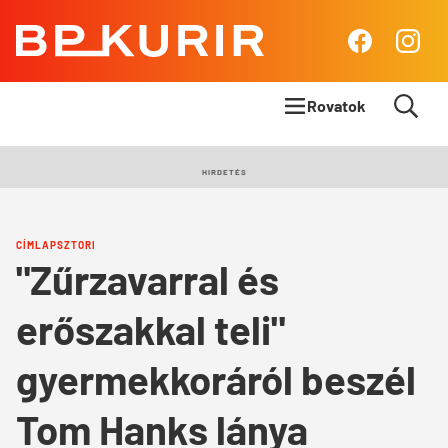
BP
Facebook
Insta
Kurír
Rovatok
Címlapsztori
HIRDETÉS
Panoráma
CÍMLAPSZTORI
Élet & Stílus
"Zűrzavarral és
Body & Mind
erőszakkal teli"
Queens Blog
gyermekkoráról beszél
Tom Hanks lánya