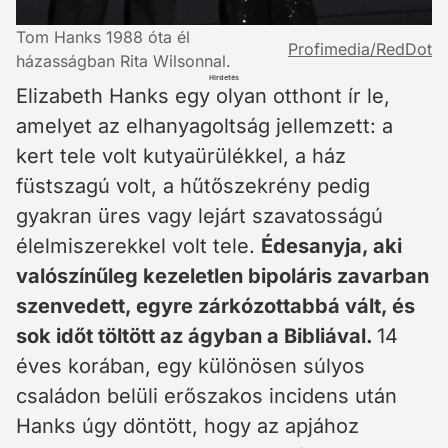
Tom Hanks 1988 óta él
Profimedia/RedDot
házasságban Rita Wilsonnal.
Hirdetés
Elizabeth Hanks egy olyan otthont ír le,
amelyet az elhanyagoltság jellemzett: a
kert tele volt kutyaürülékkel, a ház
füstszagú volt, a hűtőszekrény pedig
gyakran üres vagy lejárt szavatosságú
élelmiszerekkel volt tele.
Édesanyja, aki
valószínűleg kezeletlen bipoláris zavarban
szenvedett, egyre zárkózottabbá vált, és
sok időt töltött az ágyban a Bibliával.
14
éves korában, egy különösen súlyos
családon belüli erőszakos incidens után
Hanks úgy döntött, hogy az apjához