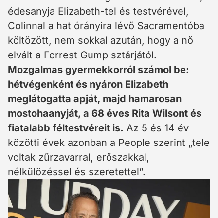
édesanyja Elizabeth-tel és testvérével,
Colinnal a hat órányira lévő Sacramentóba
költözött, nem sokkal azután, hogy a nő
elvált a Forrest Gump sztárjától.
Mozgalmas gyermekkorról számol be:
hétvégenként és nyáron Elizabeth
meglátogatta apját, majd hamarosan
mostohaanyját, a 68 éves Rita Wilsont és
fiatalabb féltestvéreit is.
Az 5 és 14 év
közötti évek azonban a People szerint „tele
voltak zűrzavarral, erőszakkal,
nélkülözéssel és szeretettel”.