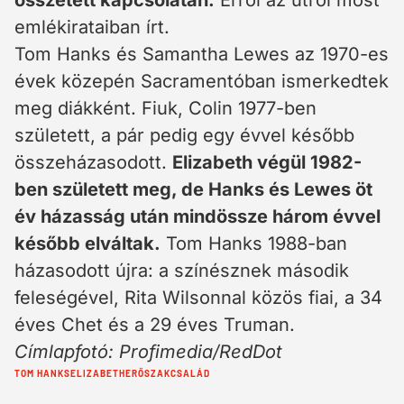
összetett kapcsolatán.
Erről az útról most
emlékirataiban írt.
Tom Hanks és Samantha Lewes az 1970-es
évek közepén Sacramentóban ismerkedtek
meg diákként. Fiuk, Colin 1977-ben
született, a pár pedig egy évvel később
összeházasodott.
Elizabeth végül 1982-
ben született meg, de Hanks és Lewes öt
év házasság után mindössze három évvel
később elváltak.
Tom Hanks 1988-ban
házasodott újra: a színésznek második
feleségével, Rita Wilsonnal közös fiai, a 34
éves Chet és a 29 éves Truman.
Címlapfotó: Profimedia/RedDot
Cimkék:
TOM HANKS
ELIZABETH
ERŐSZAK
CSALÁD