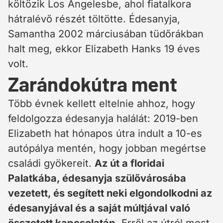
költözik Los Angelesbe, ahol fiatalkora
hátralévő részét töltötte. Édesanyja,
Samantha 2002 márciusában tüdőrákban
halt meg, ekkor Elizabeth Hanks 19 éves
volt.
Zarándokútra ment
Több évnek kellett eltelnie ahhoz, hogy
feldolgozza édesanyja halálát: 2019-ben
Elizabeth hat hónapos útra indult a 10-es
autópálya mentén, hogy jobban megértse
családi gyökereit.
Az út a floridai
Palatkába, édesanyja szülővárosába
vezetett, és segített neki elgondolkodni az
édesanyjával és a saját múltjával való