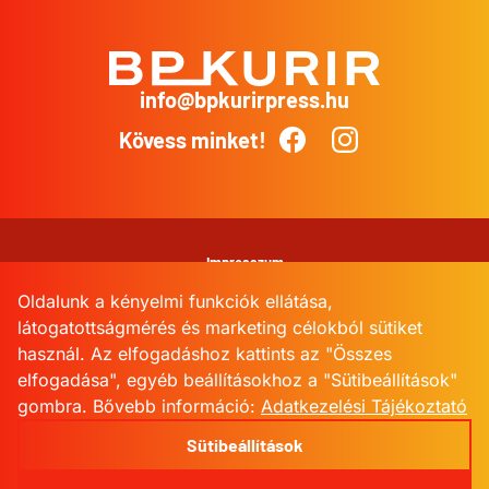
info@bpkurirpress.hu
BP
Kurír
Kövess minket!
Facebook
Instagram
Impresszum
Oldalunk a kényelmi funkciók ellátása,
Adatkezelési Tájékoztató
látogatottságmérés és marketing célokból sütiket
használ. Az elfogadáshoz kattints az "Összes
Kommentkezelési szabályzat
elfogadása", egyéb beállításokhoz a "Sütibeállítások"
gombra.
Bővebb információ:
Adatkezelési Tájékoztató
Sütibeállítások
Sütibeállítások
© 2026 BPKurir