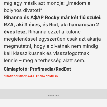
míg egy másik azt mondja: „Imádom a
bolyhos divatot!”
Rihanna és A$AP Rocky már két fiú szülei:
RZA, aki 3 éves, és Riot, aki hamarosan 2
éves lesz.
Rihanna ezzel a különc
megjelenéssel egyszerűen csak azt akarja
megmutatni, hogy a divatnak nem mindig
kell klasszikusnak és visszafogottnak
lennie – még a terhesség alatt sem.
Címlapfotó: Profimedia/RedDot
Cimkék:
RIHANNA
KISMAMA
SZETT
BAKI
KOMMENTEK
HIRDETÉS