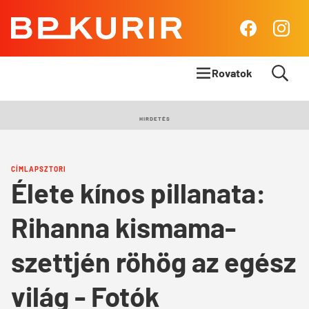
BP
Facebook
Insta
Kurír
Rovatok
Címlapsztori
HIRDETÉS
Panoráma
CÍMLAPSZTORI
Élet & Stílus
Élete kínos pillanata:
Body & Mind
Rihanna kismama-
Queens Blog
szettjén röhög az egész
világ - Fotók