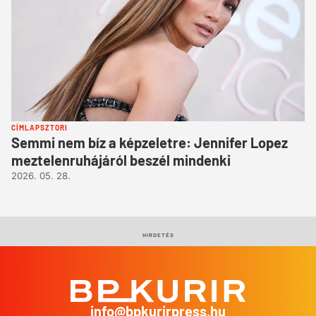
CÍMLAPSZTORI
Semmi nem bíz a képzeletre: Jennifer Lopez
meztelenruhájáról beszél mindenki
2026. 05. 28.
HIRDETÉS
info@bpkurirpress.hu
BP