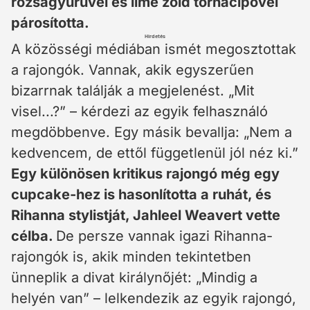
rózsagyűrűvel és lime zöld tornacipővel
párosította.
Hirdetés
A közösségi médiában ismét megosztottak
a rajongók. Vannak, akik egyszerűen
bizarrnak találják a megjelenést. „Mit
visel...?” – kérdezi az egyik felhasználó
megdöbbenve. Egy másik bevallja: „Nem a
kedvencem, de ettől függetlenül jól néz ki.”
Egy különösen kritikus rajongó még egy
cupcake-hez is hasonlította a ruhát, és
Rihanna stylistját, Jahleel Weavert vette
célba.
De persze vannak igazi Rihanna-
rajongók is, akik minden tekintetben
ünneplik a divat királynőjét: „Mindig a
helyén van” – lelkendezik az egyik rajongó,