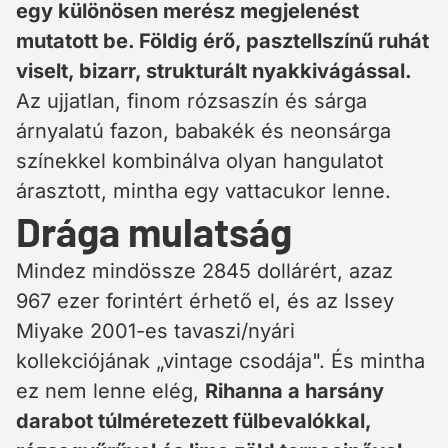
egy különösen merész megjelenést
mutatott be. Földig érő, pasztellszínű ruhát
viselt, bizarr, strukturált nyakkivágással.
Az ujjatlan, finom rózsaszín és sárga
árnyalatú fazon, babakék és neonsárga
színekkel kombinálva olyan hangulatot
árasztott, mintha egy vattacukor lenne.
Drága mulatság
Mindez mindössze 2845 dollárért, azaz
967 ezer forintért érhető el, és az Issey
Miyake 2001-es tavaszi/nyári
kollekciójának „vintage csodája". És mintha
ez nem lenne elég,
Rihanna a harsány
darabot túlméretezett fülbevalókkal,