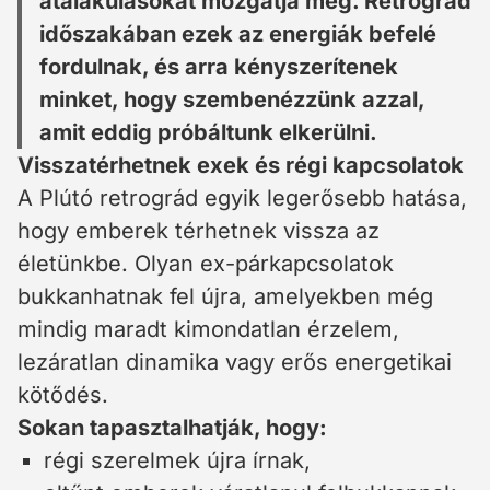
átalakulásokat mozgatja meg. Retrográd
időszakában ezek az energiák befelé
fordulnak, és arra kényszerítenek
minket, hogy szembenézzünk azzal,
amit eddig próbáltunk elkerülni.
Visszatérhetnek exek és régi kapcsolatok
A Plútó retrográd egyik legerősebb hatása,
hogy emberek térhetnek vissza az
életünkbe. Olyan ex-párkapcsolatok
bukkanhatnak fel újra, amelyekben még
mindig maradt kimondatlan érzelem,
lezáratlan dinamika vagy erős energetikai
kötődés.
Sokan tapasztalhatják, hogy:
régi szerelmek újra írnak,