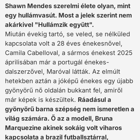
Shawn Mendes szerelmi élete olyan, mint
egy hullámvasút. Most a jelek szerint nem
akárkivel "Hullámzik együtt".
Miután évekig tartó, se veled, se nélküled
kapcsolata volt a 28 éves énekesnővel,
Camila Cabelloval, a sármos énekest 2025
áprilisában már a portugál énekes-
dalszerzővel, Maróval látták. Az elmúlt
hetekben aztán a jóképű énekes egy újabb
gyönyörű nő oldalán bukkant fel, amiről
már képek is készültek.
Ráadásul a
gyönyörű barna szépség nem ismeretlen a
világ számára. Ő az a modell, Bruna
Marquezine akinek sokáig volt viharos
kapcsolata a brazil futballsztárral,