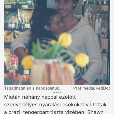
Tagadhatatlan a kapcsolatuk...
Profimedia/RedDot
Hirdetés
Miután néhány nappal ezelőtt
szenvedélyes nyaralási csókokat váltottak
a brazil tengerpart tiszta vizében, Shawn