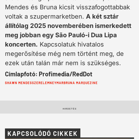
Mendes és Bruna kicsit visszafogottabbak
voltak a szupermarketben.
A két sztár
állítólag 2025 novemberében ismerkedett
meg jobban egy São Pauló-i Dua Lipa
koncerten.
Kapcsolatuk hivatalos
megerősítése még nem történt meg, de
ezek után talán már nem is szükséges.
Címlapfotó: Profimedia/RedDot
Cimkék:
SHAWN MENDES
SZERELEM
NEYMAR
BRUNA MARQUEZINE
HIRDETÉS
KAPCSOLÓDÓ CIKKEK