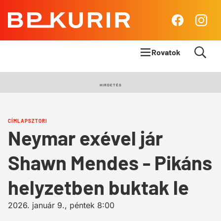
BP
Facebook
Insta
Kurír
Rovatok
Címlapsztori
HIRDETÉS
Panoráma
CÍMLAPSZTORI
Élet & Stílus
Neymar exével jár
Body & Mind
Shawn Mendes - Pikáns
Queens Blog
helyzetben buktak le
2026. január 9., péntek 8:00