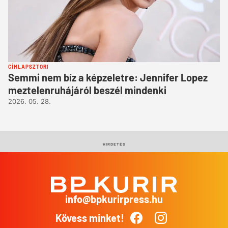
CÍMLAPSZTORI
Semmi nem bíz a képzeletre: Jennifer Lopez
meztelenruhájáról beszél mindenki
2026. 05. 28.
HIRDETÉS
info@bpkurirpress.hu
BP
Kurír
Kövess minket!