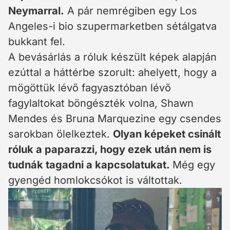
Neymarral.
A pár nemrégiben egy Los
Angeles-i bio szupermarketben sétálgatva
bukkant fel.
A bevásárlás a róluk készült képek alapján
ezúttal a háttérbe szorult: ahelyett, hogy a
mögöttük lévő fagyasztóban lévő
fagylaltokat böngészték volna, Shawn
Mendes és Bruna Marquezine egy csendes
sarokban ölelkeztek.
Olyan képeket csinált
róluk a paparazzi, hogy ezek után nem is
tudnák tagadni a kapcsolatukat.
Még egy
gyengéd homlokcsókot is váltottak.