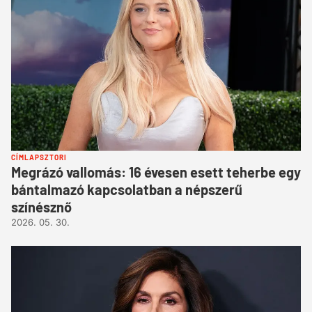
CÍMLAPSZTORI
Megrázó vallomás: 16 évesen esett teherbe egy
bántalmazó kapcsolatban a népszerű
színésznő
2026. 05. 30.