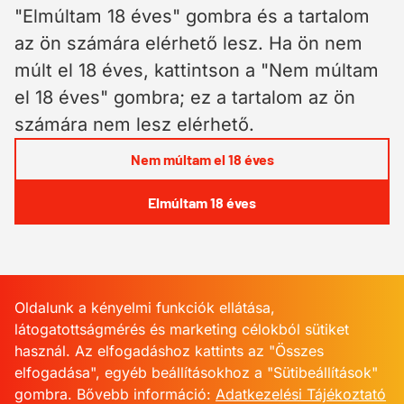
"Elmúltam 18 éves" gombra és a tartalom
az ön számára elérhető lesz. Ha ön nem
múlt el 18 éves, kattintson a "Nem múltam
el 18 éves" gombra; ez a tartalom az ön
számára nem lesz elérhető.
Nem múltam el 18 éves
Elmúltam 18 éves
Oldalunk a kényelmi funkciók ellátása,
látogatottságmérés és marketing célokból sütiket
használ. Az elfogadáshoz kattints az "Összes
elfogadása", egyéb beállításokhoz a "Sütibeállítások"
gombra.
Bővebb információ:
Adatkezelési Tájékoztató