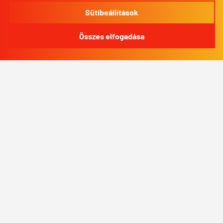
Sütibeállítások
Összes elfogadása
info@bpkurirpress.hu
BP
Kurír
Kövess minket!
Facebook
Instagram
Impresszum