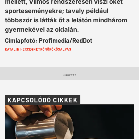
mellett, Vilmos rendszeresen viszi őket
sporteseményekre; tavaly például
többször is látták őt a lelátón mindhárom
gyermekével az oldalán.
Címlapfotó: Profimedia/RedDot
Cimkék:
KATALIN HERCEGNÉ
TRÓNÖRÖKÖS
ALVÁS
HIRDETÉS
KAPCSOLÓDÓ CIKKEK