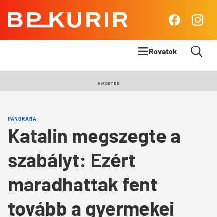
BP
Facebook
Insta
Kurír
Rovatok
Címlapsztori
HIRDETÉS
Panoráma
PANORÁMA
Élet & Stílus
Katalin megszegte a
Body & Mind
szabályt: Ezért
Queens Blog
maradhattak fent
tovább a gyermekei