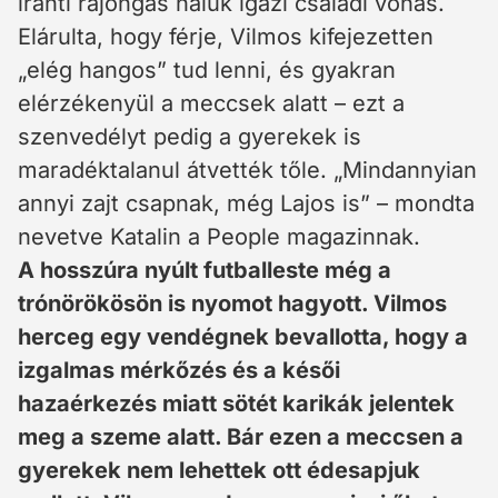
iránti rajongás náluk igazi családi vonás.
Elárulta, hogy férje, Vilmos kifejezetten
„elég hangos” tud lenni, és gyakran
elérzékenyül a meccsek alatt – ezt a
szenvedélyt pedig a gyerekek is
maradéktalanul átvették tőle. „Mindannyian
annyi zajt csapnak, még Lajos is” – mondta
nevetve Katalin a People magazinnak.
A hosszúra nyúlt futballeste még a
trónörökösön is nyomot hagyott. Vilmos
herceg egy vendégnek bevallotta, hogy a
izgalmas mérkőzés és a késői
hazaérkezés miatt sötét karikák jelentek
meg a szeme alatt. Bár ezen a meccsen a
gyerekek nem lehettek ott édesapjuk