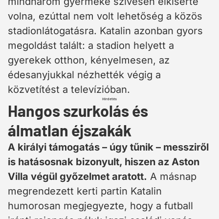
mindhárom gyermeke szívesen elkísérte
volna, ezúttal nem volt lehetőség a közös
stadionlátogatásra. Katalin azonban gyors
megoldást talált: a stadion helyett a
gyerekek otthon, kényelmesen, az
édesanyjukkal nézhették végig a
közvetítést a televízióban.
Hirdetés
Hangos szurkolás és
álmatlan éjszakák
A királyi támogatás – úgy tűnik – messziről
is hatásosnak bizonyult, hiszen az Aston
Villa végül győzelmet aratott.
A másnap
megrendezett kerti partin Katalin
humorosan megjegyezte, hogy a futball