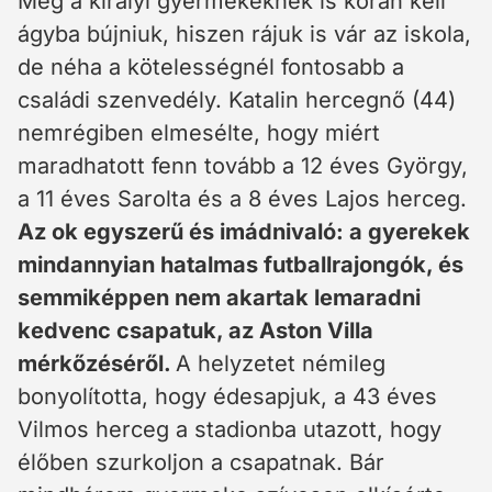
Még a királyi gyermekeknek is korán kell
ágyba bújniuk, hiszen rájuk is vár az iskola,
de néha a kötelességnél fontosabb a
családi szenvedély. Katalin hercegnő (44)
nemrégiben elmesélte, hogy miért
maradhatott fenn tovább a 12 éves György,
a 11 éves Sarolta és a 8 éves Lajos herceg.
Az ok egyszerű és imádnivaló: a gyerekek
mindannyian hatalmas futballrajongók, és
semmiképpen nem akartak lemaradni
kedvenc csapatuk, az Aston Villa
mérkőzéséről.
A helyzetet némileg
bonyolította, hogy édesapjuk, a 43 éves
Vilmos herceg a stadionba utazott, hogy
élőben szurkoljon a csapatnak. Bár