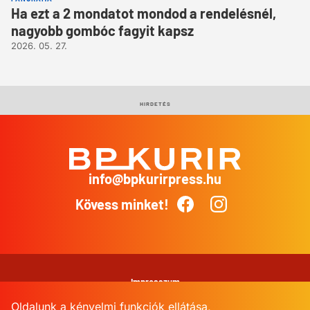
Ha ezt a 2 mondatot mondod a rendelésnél,
nagyobb gombóc fagyit kapsz
2026. 05. 27.
HIRDETÉS
info@bpkurirpress.hu
BP
Kurír
Kövess minket!
Facebook
Instagram
Impresszum
Oldalunk a kényelmi funkciók ellátása,