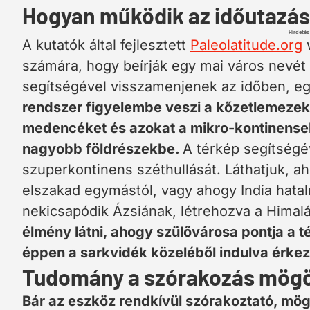
Hogyan működik az időutazá
Hirdetés
A kutatók által fejlesztett
Paleolatitude.org
w
számára, hogy beírják egy mai város nevét
segítségével visszamenjenek az időben, egé
rendszer figyelembe veszi a kőzetlemezek 
medencéket és azokat a mikro-kontinensek
nagyobb földrészekbe.
A térkép segítségé
szuperkontinens széthullását. Láthatjuk, 
elszakad egymástól, vagy ahogy India hata
nekicsapódik Ázsiának, létrehozva a Himalá
élmény látni, ahogy szülővárosa pontja a t
éppen a sarkvidék közeléből indulva érkez
Tudomány a szórakozás mögö
Bár az eszköz rendkívül szórakoztató, mö