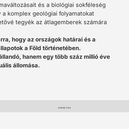
maváltozásait és a biológiai sokféleség
ogy a komplex geológiai folyamatokat
hetővé tegyék az átlagemberek számára
arra, hogy az országok határai és a
llapotok a Föld történetében.
llandó, hanem egy több száz millió éve
uális állomása.
HIRDETÉS