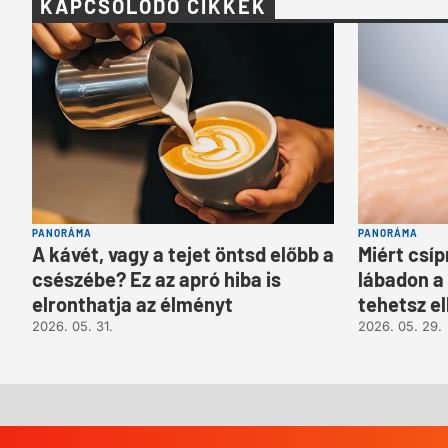
KAPCSOLÓDÓ CIKKEK
PANORÁMA
PANORÁMA
A kávét, vagy a tejet öntsd előbb a
Miért csí
csészébe? Ez az apró hiba is
lábadon a
elronthatja az élményt
tehetsz e
2026. 05. 31.
2026. 05. 29.