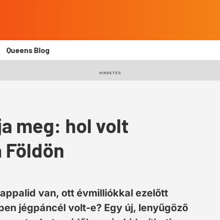
Queens Blog
HIRDETÉS
ja meg: hol volt
a Földön
ppalid van, ott évmilliókkal ezelőtt
pen jégpáncél volt-e? Egy új, lenyűgöző