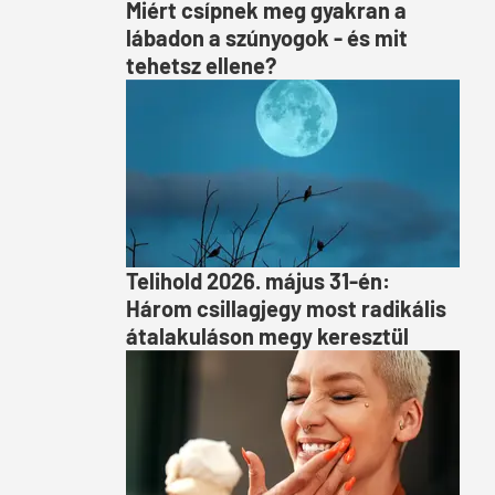
Miért csípnek meg gyakran a
lábadon a szúnyogok - és mit
tehetsz ellene?
Telihold 2026. május 31-én:
Három csillagjegy most radikális
átalakuláson megy keresztül