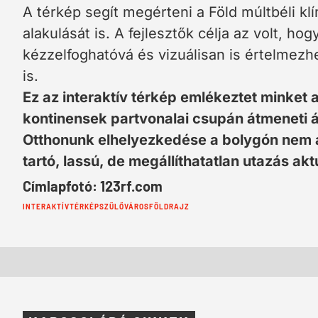
A térkép segít megérteni a Föld múltbéli klí
alakulását is. A fejlesztők célja az volt, h
kézzelfoghatóvá és vizuálisan is értelmez
is.
Ez az interaktív térkép emlékeztet minket 
kontinensek partvonalai csupán átmeneti á
Otthonunk elhelyezkedése a bolygón nem á
tartó, lassú, de megállíthatatlan utazás akt
Címlapfotó: 123rf.com
Cimkék:
INTERAKTÍV
TÉRKÉP
SZÜLŐVÁROS
FÖLDRAJZ