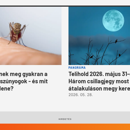
PANORÁMA
pnek meg gyakran a
Telihold 2026. május 31
 szúnyogok - és mit
Három csillagjegy most 
llene?
átalakuláson megy kere
2026. 05. 28.
HIRDETÉS