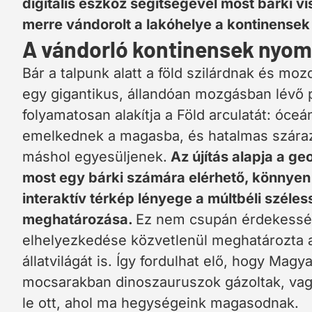
digitális eszköz segítségével most bárki vi
merre vándorolt a lakóhelye a kontinensek 
A vándorló kontinensek nyo
Bár a talpunk alatt a föld szilárdnak és mo
egy gigantikus, állandóan mozgásban lévő p
folyamatosan alakítja a Föld arculatát: óce
emelkednek a magasba, és hatalmas száraz
máshol egyesüljenek.
Az újítás alapja a g
most egy bárki számára elérhető, könnyen k
interaktív térkép lényege a múltbéli széles
meghatározása.
Ez nem csupán érdekesség,
elhelyezkedése közvetlenül meghatározta a
állatvilágát is. Így fordulhat elő, hogy Mag
mocsarakban dinoszauruszok gázoltak, vag
le ott, ahol ma hegységeink magasodnak.