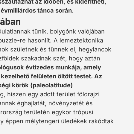
sszautazhat az időben, és kiderítheti,
évmilliárdos tánca során.
mában
zdulatlannak tűnik, bolygónk valójában
uzzle-re hasonlít. A lemeztektonika
ánok születnek és tűnnek el, hegyláncok
földek szakadnak szét, hogy aztán
eológusok évtizedes munkája, amely
ezelhető felületen öltött testet. Az
ségi körök (paleolatitude)
 hiszen egy adott terület földrajzi
nnak éghajlatát, növényzetét és
yarország területén egykor trópusi
y éppen mélytengeri üledékek rakódtak