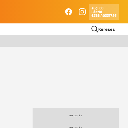
aug. 08.
László
Ma
€366,40
$317,95
Facebook
Instagram
Keresés
HIRDETÉS
HIRDETÉS