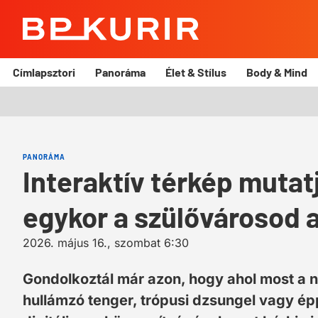
BP
Kurír
Címlapsztori
Panoráma
Élet & Stílus
Body & Mind
PANORÁMA
Interaktív térkép mutat
egykor a szülővárosod 
2026. május 16., szombat 6:30
Gondolkoztál már azon, hogy ahol most a na
hullámzó tenger, trópusi dzsungel vagy ép