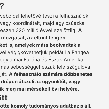
s?
eboldal lehetővé teszi a felhasználók
 vagy koordinátáit, majd egy csúszka
szen 320 millió évvel ezelőttiig.
A
mozgását, az eltűnt tengeri
et is, amelyek mára beolvadtak a
vel végigkövethetjük például a Pangea
ahogy a mai Európa és Észak-Amerika
lmas sebességgel észak felé száguldva
ját.
A felhasználó számára döbbenetes
érképen átszeli az egyenlítőt, vagy
ik meg mai mérsékelt övi helyére.
tt
götte komoly tudományos adatbázis áll.