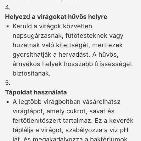
4.
Helyezd a virágokat hűvös helyre
Kerüld a virágok közvetlen
napsugárzásnak, fűtőtesteknek vagy
huzatnak való kitettségét, mert ezek
gyorsíthatják a hervadást. A hűvös,
árnyékos helyek hosszabb frissességet
biztosítanak.
5.
Tápoldat használata
A legtöbb virágboltban vásárolhatsz
virágtápot, amely cukrot, savat és
fertőtlenítőszert tartalmaz. Ez a keverék
táplálja a virágot, szabályozza a víz pH-
ját, és megakadályozza a baktériumok