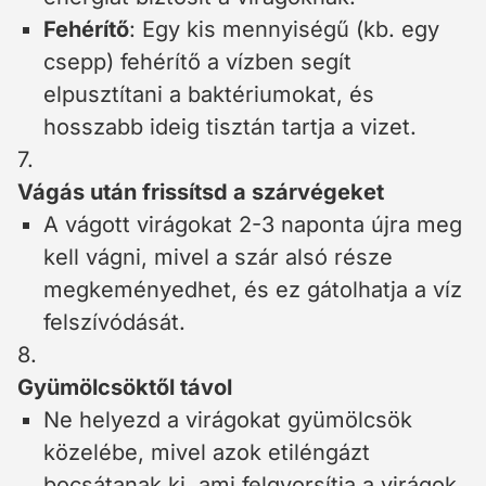
Fehérítő
: Egy kis mennyiségű (kb. egy
csepp) fehérítő a vízben segít
elpusztítani a baktériumokat, és
hosszabb ideig tisztán tartja a vizet.
7.
Vágás után frissítsd a szárvégeket
A vágott virágokat 2-3 naponta újra meg
kell vágni, mivel a szár alsó része
megkeményedhet, és ez gátolhatja a víz
felszívódását.
8.
Gyümölcsöktől távol
Ne helyezd a virágokat gyümölcsök
közelébe, mivel azok etiléngázt
bocsátanak ki, ami felgyorsítja a virágok