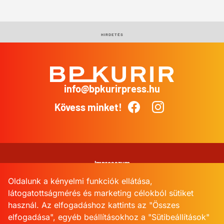
HIRDETÉS
info@bpkurirpress.hu
BP
Kurír
Kövess minket!
Facebook
Instagram
Impresszum
Oldalunk a kényelmi funkciók ellátása,
Adatkezelési Tájékoztató
látogatottságmérés és marketing célokból sütiket
használ. Az elfogadáshoz kattints az "Összes
Kommentkezelési szabályzat
elfogadása", egyéb beállításokhoz a "Sütibeállítások"