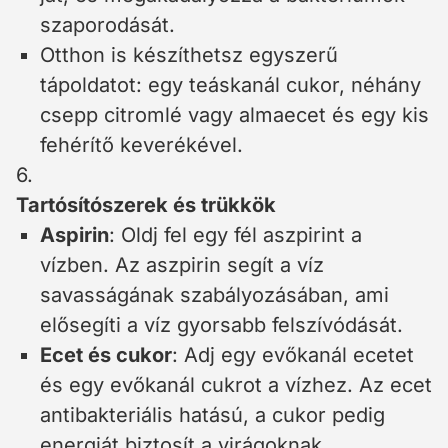
szaporodását.
Otthon is készíthetsz egyszerű
tápoldatot: egy teáskanál cukor, néhány
csepp citromlé vagy almaecet és egy kis
fehérítő keverékével.
6.
Tartósítószerek és trükkök
Aspirin
: Oldj fel egy fél aszpirint a
vízben. Az aszpirin segít a víz
savasságának szabályozásában, ami
elősegíti a víz gyorsabb felszívódását.
Ecet és cukor
: Adj egy evőkanál ecetet
és egy evőkanál cukrot a vízhez. Az ecet
antibakteriális hatású, a cukor pedig
energiát biztosít a virágoknak.