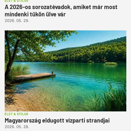
ÉLET & STÍLUS
A 2026-os sorozatévadok, amiket már most
mindenki tűkön ülve vár
2026. 05. 29.
ÉLET & STÍLUS
Magyarország eldugott vízparti strandjai
2026. 05. 28.