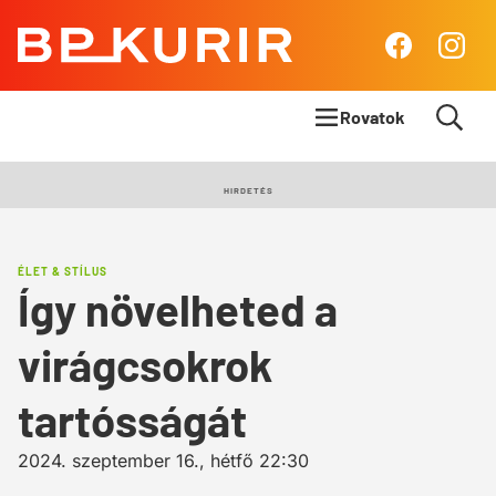
BP
Facebook
Insta
Kurír
Rovatok
Címlapsztori
HIRDETÉS
Panoráma
ÉLET & STÍLUS
Élet & Stílus
Így növelheted a
Body & Mind
virágcsokrok
Queens Blog
tartósságát
2024. szeptember 16., hétfő 22:30