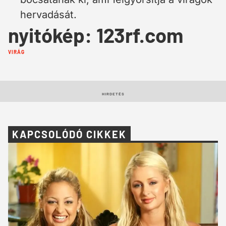
hervadását.
nyitókép: 123rf.com
Cimkék:
VIRÁG
HIRDETÉS
KAPCSOLÓDÓ CIKKEK