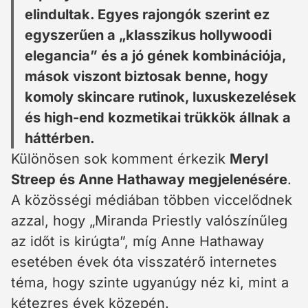
elindultak. Egyes rajongók szerint ez
egyszerűen a „klasszikus hollywoodi
elegancia” és a jó gének kombinációja,
mások viszont biztosak benne, hogy
komoly skincare rutinok, luxuskezelések
és high-end kozmetikai trükkök állnak a
háttérben.
Különösen sok komment érkezik
Meryl
Streep és Anne Hathaway megjelenésére
.
A közösségi médiában többen viccelődnek
azzal, hogy „Miranda Priestly valószínűleg
az időt is kirúgta”, míg Anne Hathaway
esetében évek óta visszatérő internetes
téma, hogy szinte ugyanúgy néz ki, mint a
kétezres évek közepén.