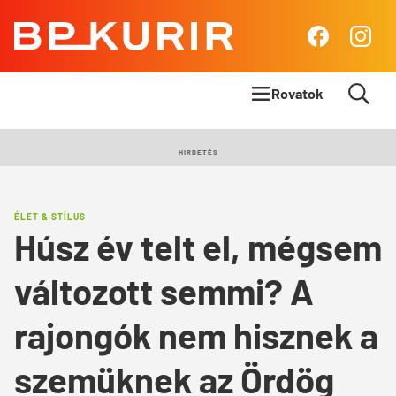
BP
Facebook
Insta
Kurír
Rovatok
Címlapsztori
HIRDETÉS
Panoráma
ÉLET & STÍLUS
Élet & Stílus
Húsz év telt el, mégsem
Body & Mind
változott semmi? A
Queens Blog
rajongók nem hisznek a
szemüknek az Ördög