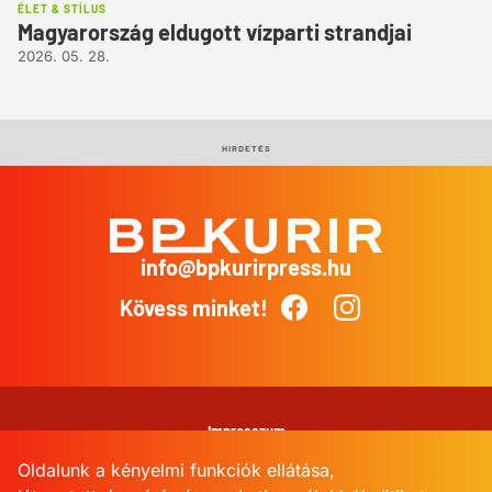
ÉLET & STÍLUS
Magyarország eldugott vízparti strandjai
2026. 05. 28.
HIRDETÉS
info@bpkurirpress.hu
BP
Kurír
Kövess minket!
Facebook
Instagram
Impresszum
Oldalunk a kényelmi funkciók ellátása,
Adatkezelési Tájékoztató