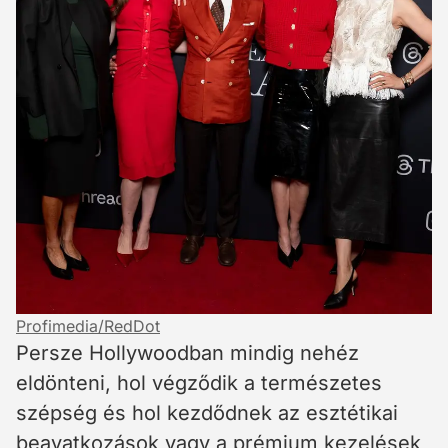
Profimedia/RedDot
Persze Hollywoodban mindig nehéz
eldönteni, hol végződik a természetes
szépség és hol kezdődnek az esztétikai
beavatkozások vagy a prémium kezelések