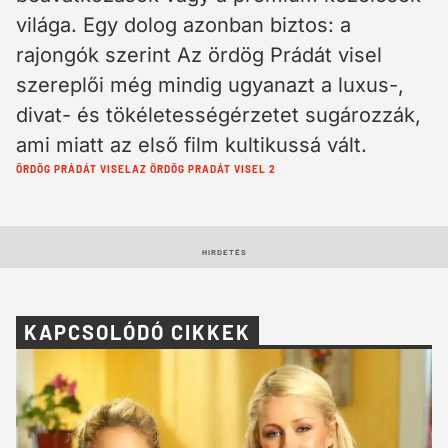
világa. Egy dolog azonban biztos: a
rajongók szerint Az ördög Prádát visel
szereplői még mindig ugyanazt a luxus-,
divat- és tökéletességérzetet sugározzák,
ami miatt az első film kultikussá vált.
Cimkék:
ÖRDÖG PRÁDÁT VISEL
AZ ÖRDÖG PRADÁT VISEL 2
HIRDETÉS
KAPCSOLÓDÓ CIKKEK