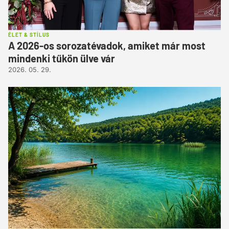
ÉLET & STÍLUS
A 2026-os sorozatévadok, amiket már most
mindenki tűkön ülve vár
2026. 05. 29.