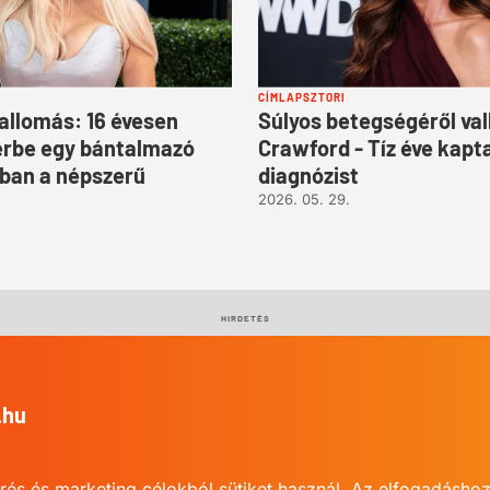
CÍMLAPSZTORI
allomás: 16 évesen
Súlyos betegségéről val
erbe egy bántalmazó
Crawford - Tíz éve kapt
ban a népszerű
diagnózist
2026. 05. 29.
HIRDETÉS
.hu
rés és marketing célokból sütiket használ. Az elfogadáshoz 