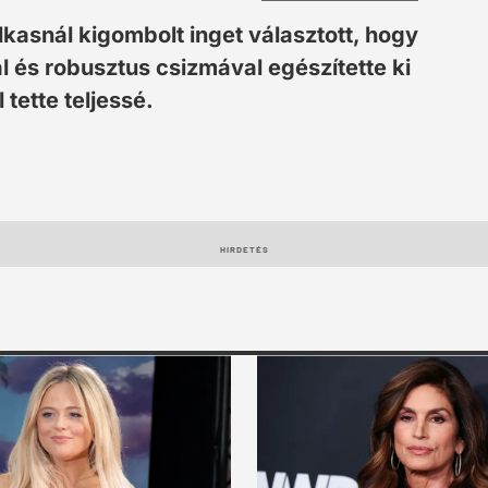
lkasnál kigombolt inget választott, hogy
 és robusztus csizmával egészítette ki
 tette teljessé.
HIRDETÉS