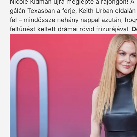
Nicole Kidman újra meglepte a rajongóit! 
gálán Texasban a férje, Keith Urban oldalán
fel – mindössze néhány nappal azután, ho
feltűnést keltett drámai rövid frizurájával!
D