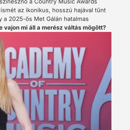
A színésznő a Country Music Awards
 ismét az ikonikus, hosszú hajával tűnt
gy a 2025-ös Met Gálán hatalmas
e vajon mi áll a merész váltás mögött?