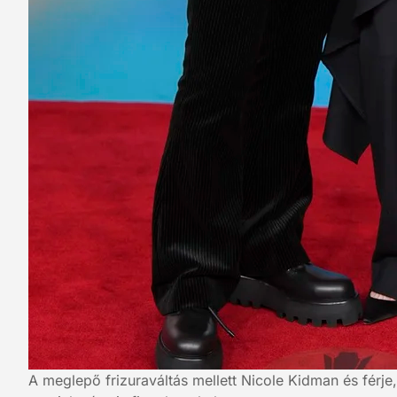
A meglepő frizuraváltás mellett Nicole Kidman és férj