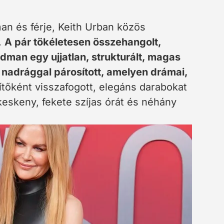
man és férje, Keith Urban közös
.
A pár tökéletesen összehangolt,
idman egy ujjatlan, strukturált, magas
e nadrággal párosított, amelyen drámai,
tőként visszafogott, elegáns darabokat
 keskeny, fekete szíjas órát és néhány