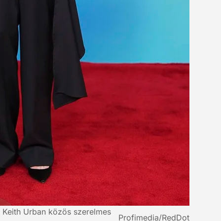
e, Keith Urban közös szerelmes
Profimedia/RedDot