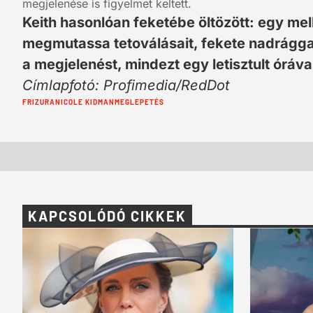
megjelenése is figyelmet keltett.
Keith hasonlóan feketébe öltözött: egy mel
megmutassa tetoválásait, fekete nadrággal
a megjelenést, mindezt egy letisztult órával
Címlapfotó: Profimedia/RedDot
Cimkék:
FRIZURA
NICOLE KIDMAN
MEGLEPETÉS
KAPCSOLÓDÓ CIKKEK