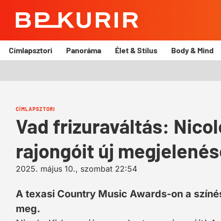
BP
Kurír
Címlapsztori
Panoráma
Élet & Stílus
Body & Mind
CÍMLAPSZTORI
Vad frizuraváltás: Nic
rajongóit új megjelenés
2025. május 10., szombat 22:54
A texasi Country Music Awards-on a színés
meg.