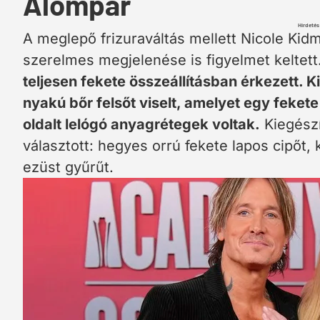
Álompár
Hirdetés
A meglepő frizuraváltás mellett Nicole Kid
szerelmes megjelenése is figyelmet keltett
teljesen fekete összeállításban érkezett. K
nyakú bőr felsőt viselt, amelyet egy feket
oldalt lelógó anyagrétegek voltak.
Kiegészí
választott: hegyes orrú fekete lapos cipőt,
ezüst gyűrűt.