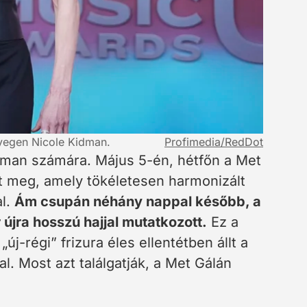
nyegen Nicole Kidman.
Profimedia/RedDot
Kidman számára. Május 5-én, hétfőn a Met
ent meg, amely tökéletesen harmonizált
al.
Ám csupán néhány nappal később, a
jra hosszú hajjal mutatkozott.
Ez a
 „új-régi” frizura éles ellentétben állt a
l. Most azt találgatják, a Met Gálán