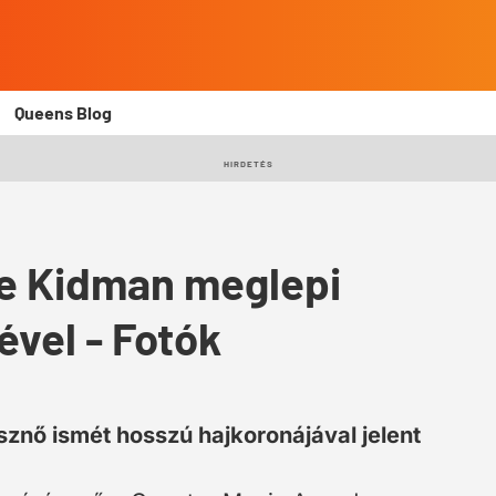
Queens Blog
HIRDETÉS
ole Kidman meglepi
ével - Fotók
znő ismét hosszú hajkoronájával jelent