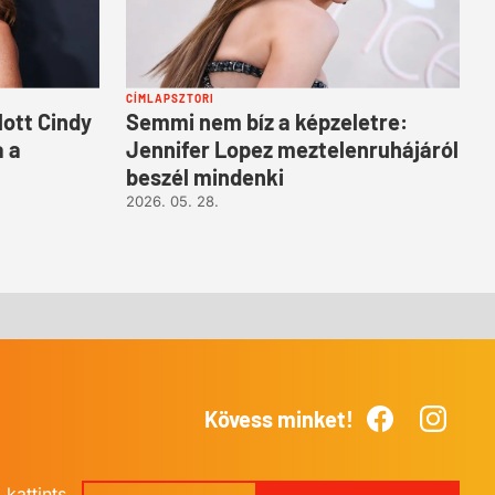
CÍMLAPSZTORI
lott Cindy
Semmi nem bíz a képzeletre:
a a
Jennifer Lopez meztelenruhájáról
beszél mindenki
2026. 05. 28.
Kövess minket!
Facebook
Instagr
kattints