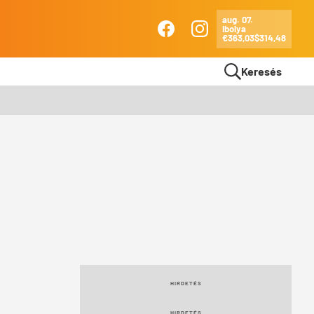
aug. 07.
Ibolya
Ma
€363,03
$314,48
Facebook
Instagram
Keresés
HIRDETÉS
HIRDETÉS