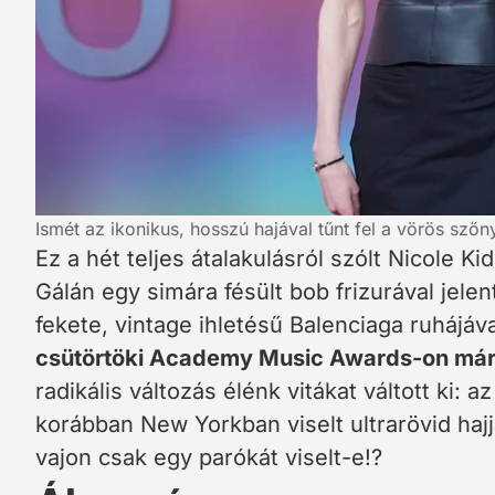
Ismét az ikonikus, hosszú hajával tűnt fel a vörös sző
Ez a hét teljes átalakulásról szólt Nicole 
Gálán egy simára fésült bob frizurával jel
fekete, vintage ihletésű Balenciaga ruhájáv
csütörtöki Academy Music Awards-on már ú
radikális változás élénk vitákat váltott ki: az
korábban New Yorkban viselt ultrarövid hajja
vajon csak egy parókát viselt-e!?