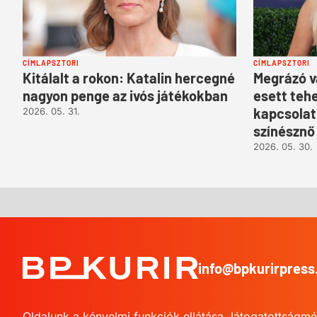
CÍMLAPSZTORI
CÍMLAPSZTORI
Kitálalt a rokon: Katalin hercegné
Megrázó v
nagyon penge az ivós játékokban
esett teh
kapcsolat
2026. 05. 31.
színésznő
2026. 05. 30.
info@bpkurirpress
BP
Kurír
Oldalunk a kényelmi funkciók ellátása, látogatottságmé