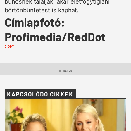
bűnösnek találják, akár életfogytiglani
börtönbüntetést is kaphat.
Címlapfotó:
Profimedia/RedDot
Cimkék:
DIDDY
HIRDETÉS
KAPCSOLÓDÓ CIKKEK