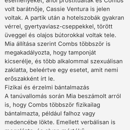
eseményeket, ahol prostituáltak és Combs
volt barátnője, Cassie Ventura is jelen
voltak. A partik után a hotelszobák gyakran
vérrel, gyertyaviasz-cseppekkel, törött
üveggel és olajos bútorokkal voltak tele.
Mia állítása szerint Combs többször is
megakadályozta, hogy tamponját
kicserélje, és több alkalommal szexuálisan
zaklatta, beleértve egy esetet, amit nemi
erőszakként írt le.
Fizikai és érzelmi bántalmazás
A tanúvallomás során Mia beszámolt arról
is, hogy Combs többször fizikailag
bántalmazta, például falhoz vagy
medencébe lökte. Emellett verbálisan is