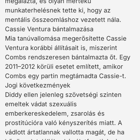
megalázta, és olyan mértékű
munkaterhelésnek tette ki, hogy az
mentális összeomláshoz vezetett nála.
Cassie Ventura bántalmazása
Mia tanúvallomása megerősítette Cassie
Ventura korábbi állításait is, miszerint
Combs rendszeresen bántalmazta őt. Egy
2011–2012 körüli esetet említett, amikor
Combs egy partin megtámadta Cassie-t.
Jogi következmények
Diddy ellen jelenleg szövetségi szinten
emeltek vádat szexuális
emberkereskedelem, zsarolás és
prostitúcióra való kényszerítés miatt. A
vádlott ártatlannak vallotta magát, de ha