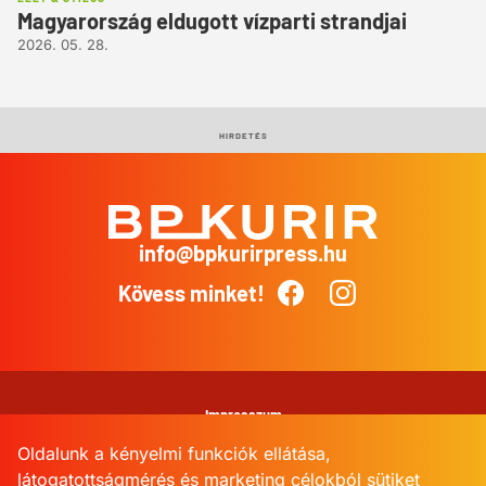
Magyarország eldugott vízparti strandjai
2026. 05. 28.
HIRDETÉS
info@bpkurirpress.hu
BP
Kurír
Kövess minket!
Facebook
Instagram
Impresszum
Oldalunk a kényelmi funkciók ellátása,
Adatkezelési Tájékoztató
látogatottságmérés és marketing célokból sütiket