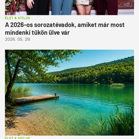
ÉLET & STÍLUS
A 2026-os sorozatévadok, amiket már most
mindenki tűkön ülve vár
2026. 05. 29.
ÉLET & STÍLUS