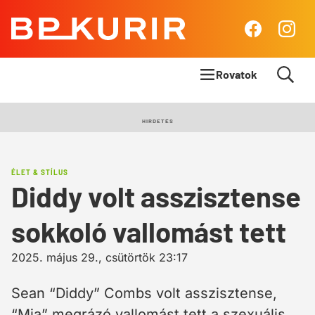
BP
Facebook
Insta
Kurír
Rovatok
Címlapsztori
HIRDETÉS
Panoráma
ÉLET & STÍLUS
Élet & Stílus
Diddy volt asszisztense
Body & Mind
sokkoló vallomást tett
Queens Blog
2025. május 29., csütörtök 23:17
Sean “Diddy” Combs volt asszisztense,
“Mia” megrázó vallomást tett a szexuális