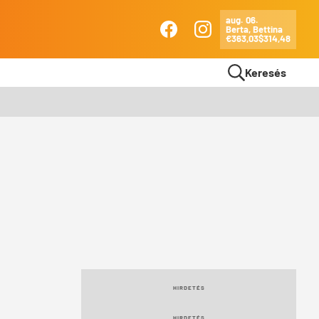
aug. 06.
Berta, Bettina
Ma
€363,03
$314,48
Facebook
Instagram
Keresés
HIRDETÉS
HIRDETÉS