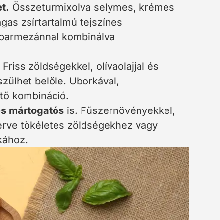
t.
Összeturmixolva selymes, krémes
agas zsírtartalmú tejszínes
s parmezánnal kombinálva
.
Friss zöldségekkel, olívaolajjal és
zülhet belőle. Uborkával,
ítő kombináció.
s mártogatós
is. Fűszernövényekkel,
erve tökéletes zöldségekhez vagy
rkához.