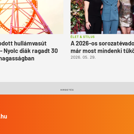
ÉLET & STÍLUS
dott hullámvasút
A 2026-os sorozatévado
- Nyolc diák ragadt 30
már most mindenki tűkö
magasságban
2026. 05. 29.
HIRDETÉS
.hu