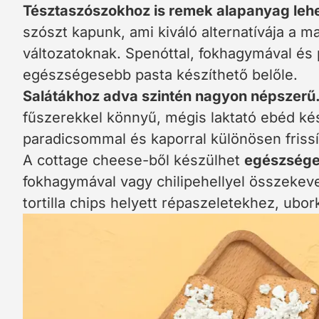
Tésztaszószokhoz is remek alapanyag lehe
szószt kapunk, ami kiváló alternatívája a m
változatoknak. Spenóttal, fokhagymával é
egészségesebb pasta készíthető belőle.
Salátákhoz adva szintén nagyon népszerű
fűszerekkel könnyű, mégis laktató ebéd kés
paradicsommal és kaporral különösen friss
A cottage cheese-ből készülhet
egészsége
fokhagymával vagy chilipehellyel összekev
tortilla chips helyett répaszeletekhez, ubo