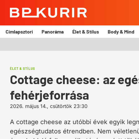
BP
Kurír
Címlapsztori
Panoráma
Élet & Stílus
Body & Mind
ÉLET & STÍLUS
Cottage cheese: az eg
fehérjeforrása
2026. május 14., csütörtök 23:30
A cottage cheese az utóbbi évek egyik leg
egészségtudatos étrendben. Nem véletlenül