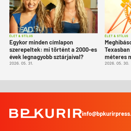
ÉLET & STÍLUS
ÉLET & STÍLUS
Egykor minden címlapon
Meghibáso
szerepeltek: mi történt a 2000-es
Texasban 
évek legnagyobb sztárjaival?
méteres 
2026. 05. 31.
2026. 05. 30.
info@bpkurirpress
BP
Kurír