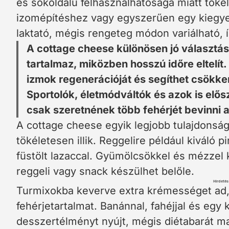
és sokoldalú felhasználhatósága miatt töké
izomépítéshez vagy egyszerűen egy kiegye
laktató, mégis rengeteg módon variálható, í
A cottage cheese különösen jó választás
tartalmaz, miközben hosszú időre eltelít
izmok regenerációját és segíthet csökken
Sportolók, életmódváltók és azok is elős
csak szeretnének több fehérjét bevinni
A cottage cheese egyik legjobb tulajdonsá
tökéletesen illik. Reggelire például kiváló 
füstölt lazaccal. Gyümölcsökkel és mézzel
reggeli vagy snack készülhet belőle.
Hirdetés
Turmixokba keverve extra krémességet ad,
fehérjetartalmat. Banánnal, fahéjjal és egy
desszertélményt nyújt, mégis diétabarát m