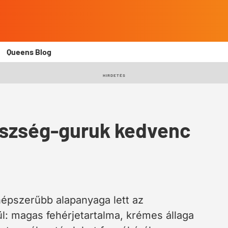
Queens Blog
HIRDETÉS
észség-guruk kedvenc
népszerűbb alapanyaga lett az
: magas fehérjetartalma, krémes állaga