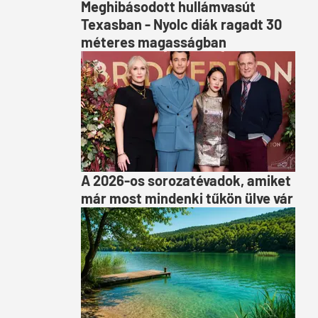
Meghibásodott hullámvasút
Texasban - Nyolc diák ragadt 30
méteres magasságban
A 2026-os sorozatévadok, amiket
már most mindenki tűkön ülve vár