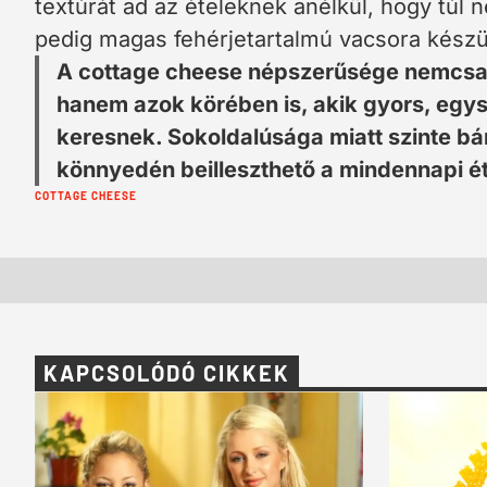
textúrát ad az ételeknek anélkül, hogy túl
pedig magas fehérjetartalmú vacsora készülh
A cottage cheese népszerűsége nemcsak
hanem azok körében is, akik gyors, egy
keresnek. Sokoldalúsága miatt szinte b
könnyedén beilleszthető a mindennapi é
Cimkék:
COTTAGE CHEESE
KAPCSOLÓDÓ CIKKEK