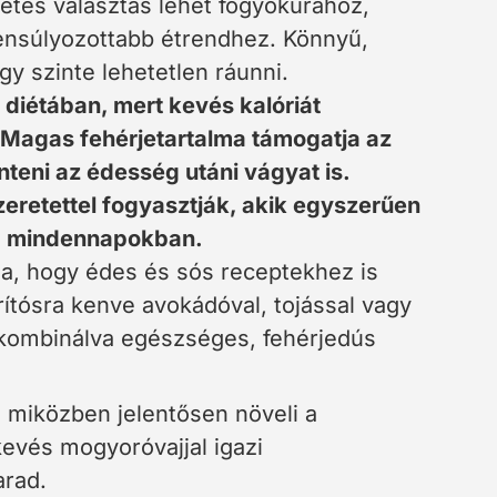
letes választás lehet fogyókúrához,
nsúlyozottabb étrendhez. Könnyű,
gy szinte lehetetlen ráunni.
 diétában, mert kevés kalóriát
. Magas fehérjetartalma támogatja az
teni az édesség utáni vágyat is.
zeretettel fogyasztják, akik egyszerűen
 a mindennapokban.
ga, hogy édes és sós receptekhez is
pirítósra kenve avokádóval, tojással vagy
 kombinálva egészséges, fehérjedús
 miközben jelentősen növeli a
 kevés mogyoróvajjal igazi
arad.