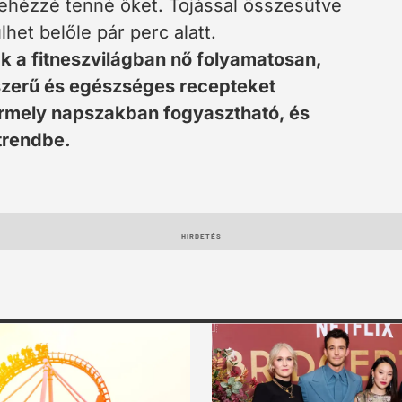
 nehézzé tenné őket. Tojással összesütve
et belőle pár perc alatt.
 a fitneszvilágban nő folyamatosan,
szerű és egészséges recepteket
ármely napszakban fogyasztható, és
trendbe.
HIRDETÉS