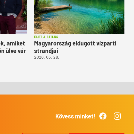
ÉLET & STÍLUS
k, amiket
Magyarország eldugott vízparti
n ülve vár
strandjai
2026. 05. 28.
Kövess minket!
Facebook
Instagr