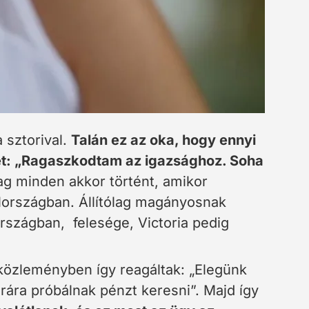
sztorival.
Talán ez az oka, hogy ennyi
tét: „Ragaszkodtam az igazsághoz. Soha
lag minden akkor történt, amikor
lországban. Állítólag magányosnak
szágban, felesége, Victoria pedig
közleményben így reagáltak: „Elegünk
ára próbálnak pénzt keresni”. Majd így