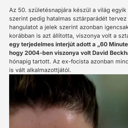
Az 50. születésnapjára készül a világ egyik l
szerint pedig hatalmas sztárparádét terve
hangulatot a jelek szerint azonban igencsak
korábban is azt állította, viszonya volt a sz
egy terjedelmes interjút adott a „60 Minute
hogy 2004-ben viszonya volt David Beck
hónapig tartott. Az ex-focista azonban mind
is vált alkalmazottjától.