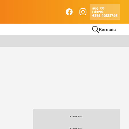
aug. 08.
László
Ma
€366,40
$317,95
Facebook
Instagram
Keresés
HIRDETÉS
HIRDETÉS