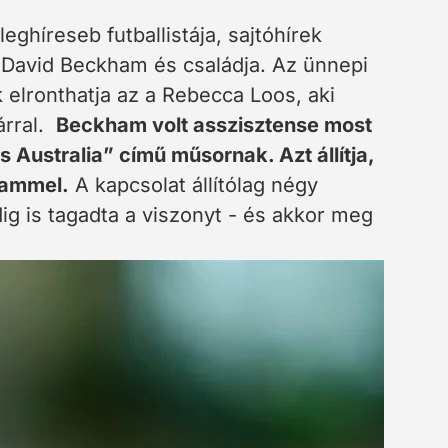
eghíreseb futballistája, sajtóhírek
z David Beckham és családja. Az ünnepi
 elronthatja az a Rebecca Loos, aki
tárral.
Beckham volt asszisztense most
s Australia” című műsornak. Azt állítja,
hammel.
A kapcsolat állítólag négy
ig is tagadta a viszonyt - és akkor meg