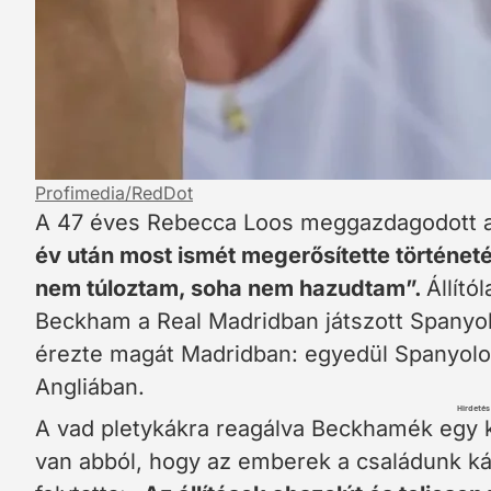
Profimedia/RedDot
A 47 éves Rebecca Loos meggazdagodott a 
év után most ismét megerősítette történe
nem túloztam, soha nem hazudtam”.
Állító
Beckham a Real Madridban játszott Spanyo
érezte magát Madridban: egyedül Spanyolor
Angliában.
Hirdetés
A vad pletykákra reagálva Beckhamék egy 
van abból, hogy az emberek a családunk kár