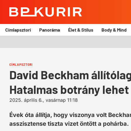
BP
Kurír
Címlapsztori
Panoráma
Élet & Stílus
Body & Mind
CÍMLAPSZTORI
David Beckham állítólago
Hatalmas botrány lehet
2025. április 6., vasárnap 11:18
Évek óta állítja, hogy viszonya volt Beckh
asszisztense tiszta vizet öntött a pohárba.