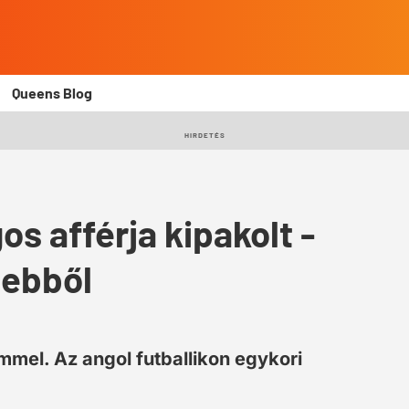
Queens Blog
HIRDETÉS
s afférja kipakolt -
 ebből
ammel. Az angol futballikon egykori