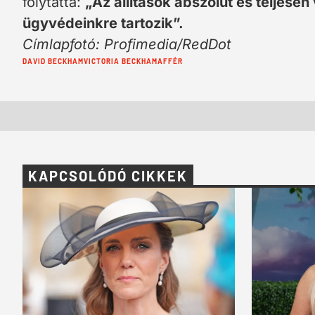
folytatta:
„Az állítások abszolút és teljesen
ügyvédeinkre tartozik”.
Címlapfotó: Profimedia/RedDot
Cimkék:
DAVID BECKHAM
VICTORIA BECKHAM
AFFÉR
KAPCSOLÓDÓ CIKKEK