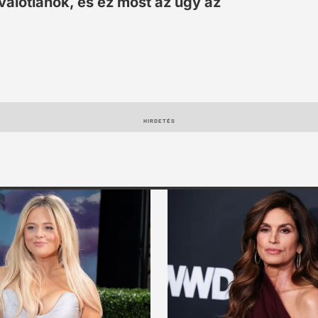
 valótlanok, és ez most az ügy az
HIRDETÉS