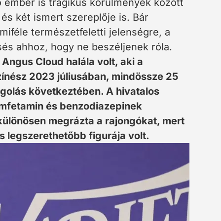
 ember is tragikus körülmények között
és két ismert szereplője is. Bár
iféle természetfeletti jelenségre, a
sés ahhoz, hogy ne beszéljenek róla.
Angus Cloud halála volt, aki a
zínész 2023 júliusában, mindössze 25
golás következtében. A hivatalos
tamfetamin és benzodiazepinek
 különösen megrázta a rajongókat, mert
s legszerethetőbb figurája volt.