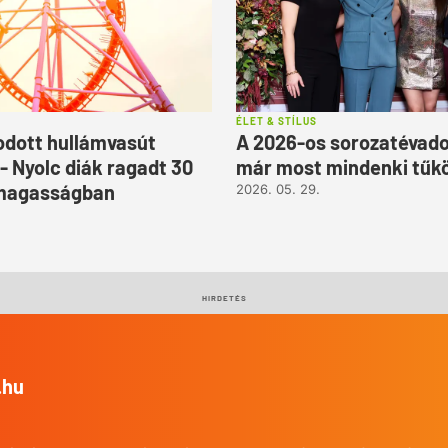
ÉLET & STÍLUS
dott hullámvasút
A 2026-os sorozatévado
- Nyolc diák ragadt 30
már most mindenki tűkö
magasságban
2026. 05. 29.
HIRDETÉS
.hu