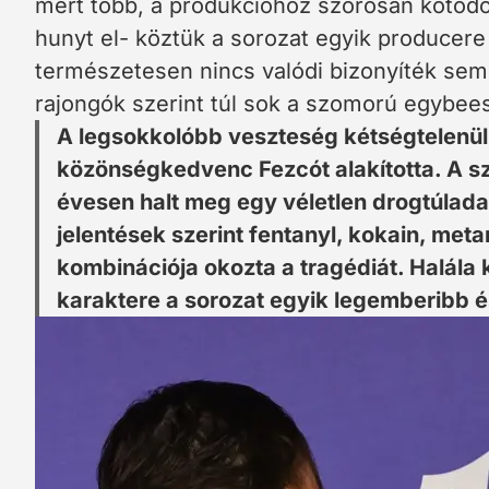
mert több, a produkcióhoz szorosan kötődő
hunyt el- köztük a sorozat egyik producere 
természetesen nincs valódi bizonyíték semm
rajongók szerint túl sok a szomorú egybee
A legsokkolóbb veszteség kétségtelenül 
közönségkedvenc Fezcót alakította. A s
évesen halt meg egy véletlen drogtúlada
jelentések szerint fentanyl, kokain, me
kombinációja okozta a tragédiát. Halála
karaktere a sorozat egyik legemberibb é