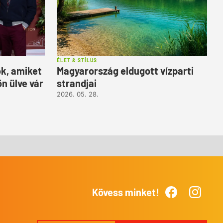
ÉLET & STÍLUS
k, amiket
Magyarország eldugott vízparti
n ülve vár
strandjai
2026. 05. 28.
Kövess minket!
Facebook
Instagr