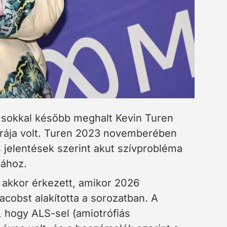
m sokkal később meghalt Kevin Turen
gurája volt. Turen 2023 novemberében
 jelentések szerint akut szívprobléma
álához.
 akkor érkezett, amikor 2026
acobst alakította a sorozatban. A
, hogy ALS-sel (amiotrófiás