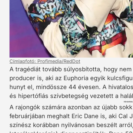
Címlapfotó: Profimedia/RedDot
A tragédiát tovább súlyosbította, hogy ne
producer is, aki az Euphoria egyik kulcsfi
hunyt el, mindössze 44 évesen. A hivatalos
és hipertófiás szívbetegség vezetett a hal
Hirdetés
A rajongók számára azonban az újabb sokk
februárjában meghalt Eric Dane is, aki Cal J
színész korábban nyilvánosan beszélt arról