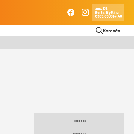
aug. 06.
Berta, Bettina
Ma
€363,03
$314,48
Facebook
Instagram
Keresés
HIRDETÉS
HIRDETÉS