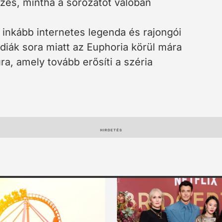
rzés, mintha a sorozatot valóban
 inkább internetes legenda és rajongói
édiák sora miatt az Euphoria körül mára
ra, amely tovább erősíti a széria
HIRDETÉS