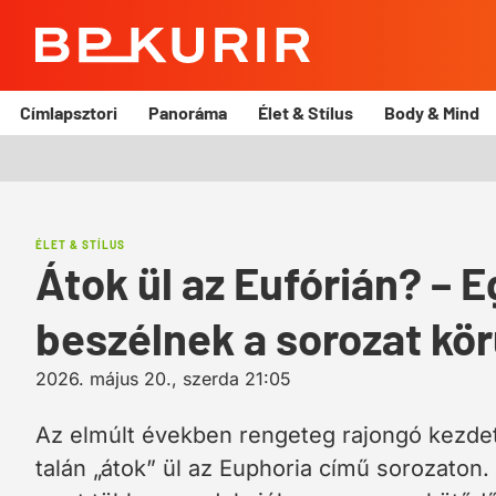
BP
Kurír
Címlapsztori
Panoráma
Élet & Stílus
Body & Mind
ÉLET & STÍLUS
Átok ül az Eufórián? – 
beszélnek a sorozat kör
2026. május 20., szerda 21:05
Az elmúlt években rengeteg rajongó kezdett
talán „átok” ül az Euphoria című sorozaton. 