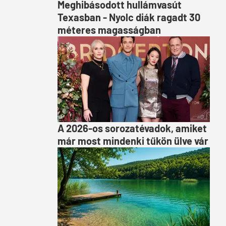
Meghibásodott hullámvasút
Texasban - Nyolc diák ragadt 30
méteres magasságban
A 2026-os sorozatévadok, amiket
már most mindenki tűkön ülve vár