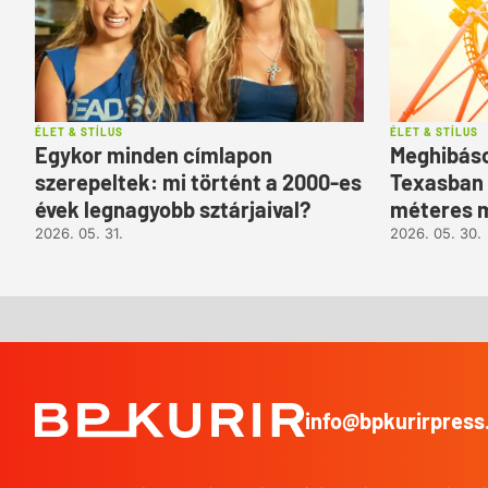
ÉLET & STÍLUS
ÉLET & STÍLUS
Egykor minden címlapon
Meghibáso
szerepeltek: mi történt a 2000-es
Texasban 
évek legnagyobb sztárjaival?
méteres 
2026. 05. 31.
2026. 05. 30.
info@bpkurirpress
BP
Kurír