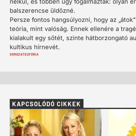
nélkül, és többen úgy fogalmaztak: olyan é
balszerencse üldözné.
Persze fontos hangsúlyozni, hogy az „átok”
teória, mint valóság. Ennek ellenére a trag
kialakult egy sötét, szinte hátborzongató au
kultikus hírnevét.
Cimkék:
SOROZAT
EUFÓRIA
KAPCSOLÓDÓ CIKKEK