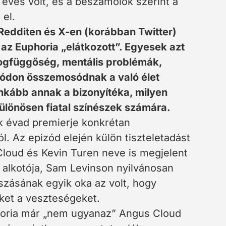
3 éves volt, és a beszámolók szerint a
t el.
Redditen és X-en (korábban Twitter)
az Euphoria „elátkozott”. Egyesek azt
drogfüggőség, mentális problémák,
módon összemosódnak a való élet
inkább annak a bizonyítéka, milyen
különösen fiatal színészek számára.
ik évad premierje konkrétan
. Az epizód elején külön tiszteletadást
Cloud és Kevin Turen neve is megjelent
alkotója, Sam Levinson nyilvánosan
szásának egyik oka az volt, hogy
eket a veszteségeket.
phoria már „nem ugyanaz” Angus Cloud