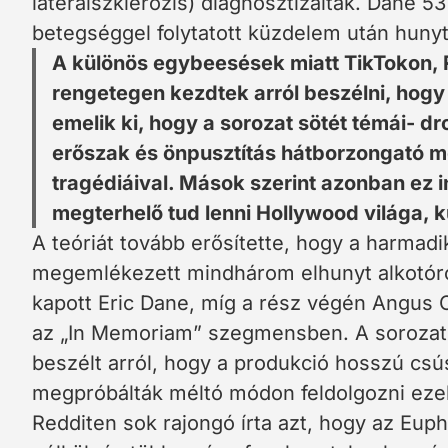
laterálszklerózis) diagnosztizálták. Dane 5
betegséggel folytatott küzdelem után huny
A különös egybeesések miatt TikTokon, 
rengetegen kezdtek arról beszélni, hogy 
emelik ki, hogy a sorozat sötét témái- 
erőszak és önpusztítás hátborzongató 
tragédiáival. Mások szerint azonban ez 
megterhelő tud lenni Hollywood világa, 
A teóriát tovább erősítette, hogy a harmad
megemlékezett mindhárom elhunyt alkotóról
kapott Eric Dane, míg a rész végén Angus 
az „In Memoriam” szegmensben. A sorozat 
beszélt arról, hogy a produkció hosszú csú
megpróbálták méltó módon feldolgozni ez
Redditen sok rajongó írta azt, hogy az Eu