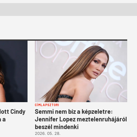
CÍMLAPSZTORI
lott Cindy
Semmi nem bíz a képzeletre:
a a
Jennifer Lopez meztelenruhájáról
beszél mindenki
2026. 05. 28.