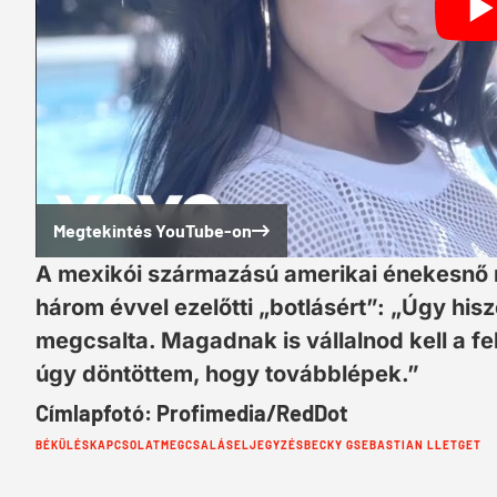
Megtekintés YouTube-on
A mexikói származású amerikai énekesnő
három évvel ezelőtti „botlásért”: „Úgy his
megcsalta. Magadnak is vállalnod kell a f
úgy döntöttem, hogy továbblépek.”
Címlapfotó: Profimedia/RedDot
Cimkék:
BÉKÜLÉS
KAPCSOLAT
MEGCSALÁS
ELJEGYZÉS
BECKY G
SEBASTIAN LLETGET