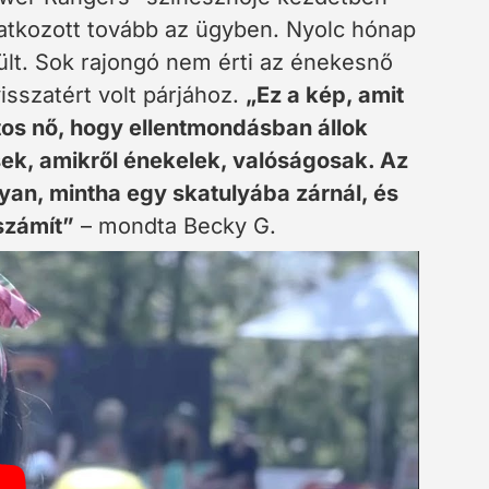
latkozott tovább az ügyben. Nyolc hónap
ékült. Sok rajongó nem érti az énekesnő
isszatért volt párjához.
„Ez a kép, amit
os nő, hogy ellentmondásban állok
sek, amikről énekelek, valóságosak. Az
yan, mintha egy skatulyába zárnál, és
számít”
– mondta Becky G.