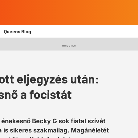
Queens Blog
HIRDETÉS
tt eljegyzés után:
nő a focistát
 énekesnő Becky G sok fiatal szívét
is sikeres szakmailag. Magánéletét