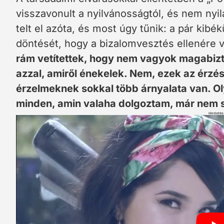
visszavonult a nyilvánosságtól, és nem nyi
telt el azóta, és most úgy tűnik: a pár kib
döntését, hogy a bizalomvesztés ellenére v
rám vetítettek, hogy nem vagyok magabizt
azzal, amiről énekelek. Nem, ezek az érzé
érzelmeknek sokkal több árnyalata van. Ol
minden, amin valaha dolgoztam, már nem 
Hirdetés