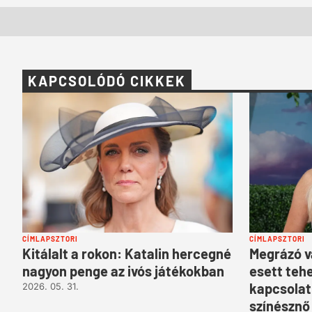
KAPCSOLÓDÓ CIKKEK
CÍMLAPSZTORI
CÍMLAPSZTORI
Kitálalt a rokon: Katalin hercegné
Megrázó v
nagyon penge az ivós játékokban
esett teh
kapcsolat
2026. 05. 31.
színésznő