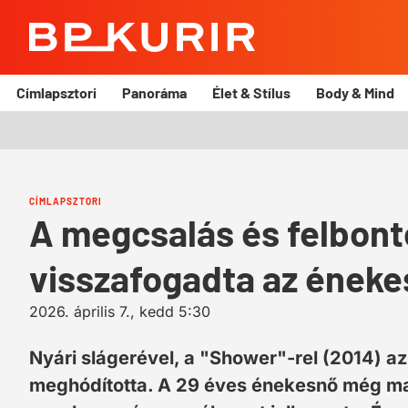
BP
Kurír
Címlapsztori
Panoráma
Élet & Stílus
Body & Mind
CÍMLAPSZTORI
A megcsalás és felbonto
visszafogadta az énekes
2026. április 7., kedd 5:30
Nyári slágerével, a "Shower"-rel (2014) az
meghódította. A 29 éves énekesnő még ma 