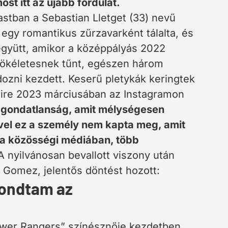
t itt az újabb fordulat.
stban a Sebastian Lletget (33) nevű
át egy romantikus zűrzavarként tálalta, és
 együtt, amikor a középpályás 2022
ökéletesnek tűnt, egészen három
dozni kezdett. Keserű pletykák keringtek
 amire 2023 márciusában az Instagramon
s gondatlanság, amit mélységesen
Mivel ez a személy nem kapta meg, amit
 a közösségi médiában, több
A nyilvánosan bevallott viszony után
 Gomez, jelentős döntést hozott:
mondtam az
Power Rangers” színésznője kezdetben