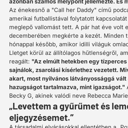
azonban számos mélypont jellemezte. És mos
Az énekesnő a "Call her Daddy" című podca
amerikai futballistával folytatott kapcsolat
meglepő vallomást tett. A pár hat éve volt
decemberében megkérte a kezét. Minden t
hónappal később, amikor idilli világuk omla
Lletget körül az állítólagos hűtlenségről,
reagált:
"Az elmúlt hetekben egy tízperce
sajnálok, zsarolási kísérlethez vezetett. 
akart, most nyilvános látványossággá vált
hazugságot tartalmazva, mint igazságot."
Becky G, akinek valódi neve Rebecca Marie
„Levettem a gyűrűmet és le
eljegyzésemet.”
A társadalmi elvárásokkal ellentétben a „