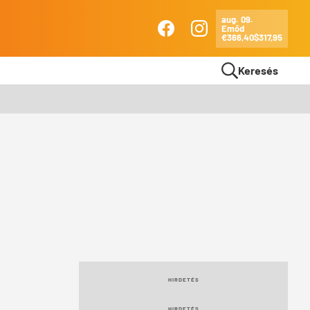
aug. 09.
Emőd
Ma
€366,40
$317,95
Facebook
Instagram
Keresés
HIRDETÉS
HIRDETÉS