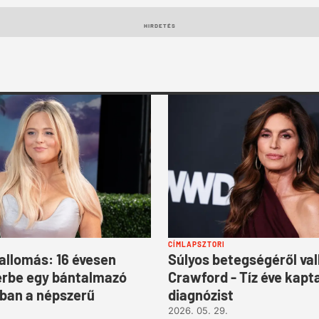
HIRDETÉS
CÍMLAPSZTORI
allomás: 16 évesen
Súlyos betegségéről val
erbe egy bántalmazó
Crawford - Tíz éve kapt
ban a népszerű
diagnózist
2026. 05. 29.