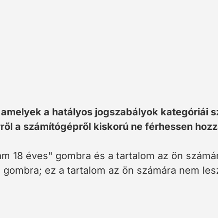
 amelyek a hatályos jogszabályok kategóriái s
erről a számítógépről kiskorú ne férhessen ho
tam 18 éves" gombra és a tartalom az ön számár
" gombra; ez a tartalom az ön számára nem lesz