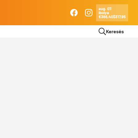
aug. 07.
Ibolya
Ma
€366,40
$317,95
Facebook
Instagram
Keresés