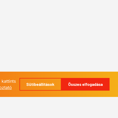
kattints
Sütibeállítások
Összes elfogadása
oztató