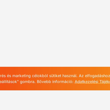
rés és marketing célokból sütiket használ. Az elfogadáshoz 
eállítások" gombra.
Bővebb információ:
Adatkezelési Tájék