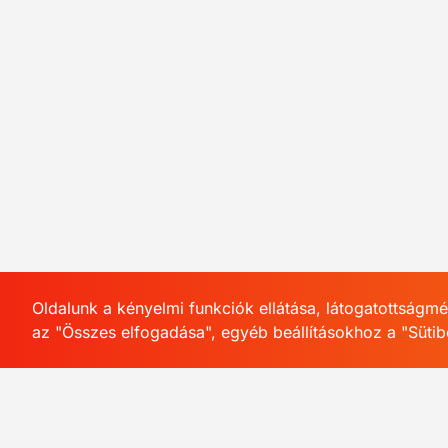
Oldalunk a kényelmi funkciók ellátása, látogatottságmé
az "Összes elfogadása", egyéb beállításokhoz a "Sütib