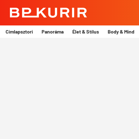
BP
Kurír
Címlapsztori
Panoráma
Élet & Stílus
Body & Mind