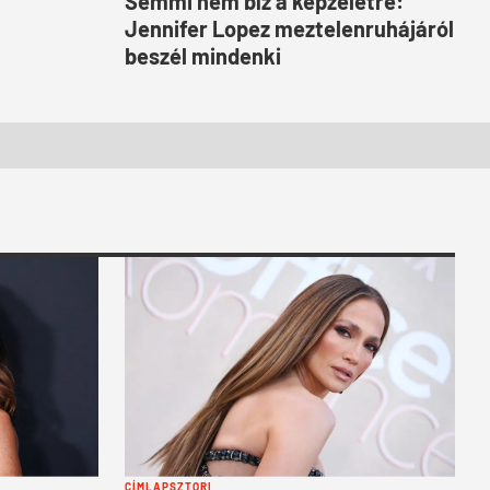
Semmi nem bíz a képzeletre:
Jennifer Lopez meztelenruhájáról
beszél mindenki
CÍMLAPSZTORI