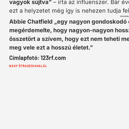
vagyok sújtva”
– írta az influenszer. Bár é
ezt a helyzetet még így is nehezen tudja fe
Hirdetés
Abbie Chatfield „egy nagyon gondoskodó e
megérdemelte, hogy nagyon-nagyon hosszú é
összetört a szívem, hogy ezt nem teheti me
meg vele ezt a hosszú életet.”
Címlapfotó: 123rf.com
Cimkék:
NAGY Ő
TRAGÉDIA
HALÁL