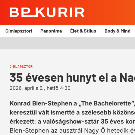
BP
Kurír
Címlapsztori
Panoráma
Élet & Stílus
Body & Mind
CÍMLAPSZTORI
35 évesen hunyt el a Na
2026. április 6., hétfő 4:30
Konrad Bien-Stephen a „The Bachelorette”,
keresztül vált ismertté a szélesebb közö
érkezett: a valóságshow-sztár 35 éves ko
Bien-Stephen az ausztrál Nagy Ő hetedik év