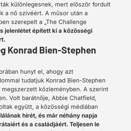
tták különlegesnek, mert először fordult
ek a nő szívéért. A műsor után a
ben szerepelt a „The Challenge
jelenlétet épített ki a közösségi
t.
eg Konrad Bien-Stephen
rában hunyt el, ahogy azt
alommal tudatjuk Konrad Bien-Stephen
ltal megszerzett közleményben. A szerint
. Volt barátnője, Abbie Chatfield,
voltak együtt, a közösségi médiában
lálának hírét, és már néhány napja
taiért és a családjáért. Teljesen le