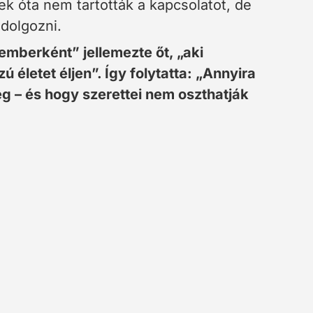
vek óta nem tartották a kapcsolatot, de
ldolgozni.
mberként” jellemezte őt, „aki
letet éljen”. Így folytatta: „Annyira
g – és hogy szerettei nem oszthatják