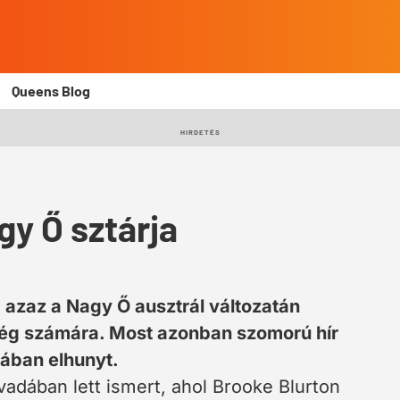
Queens Blog
HIRDETÉS
gy Ő sztárja
 azaz a Nagy Ő ausztrál változatán
nség számára. Most azonban szomorú hír
rában elhunyt.
adában lett ismert, ahol Brooke Blurton