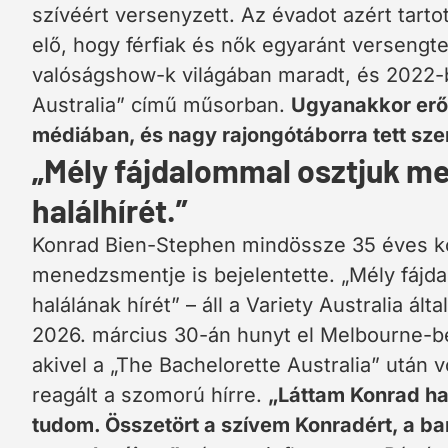
szívéért versenyzett. Az évadot azért tarto
elő, hogy férfiak és nők egyaránt versengt
valóságshow-k világában maradt, és 2022-
Australia” című műsorban.
Ugyanakkor erős 
médiában, és nagy rajongótáborra tett szer
„Mély fájdalommal osztjuk m
halálhírét.”
Konrad Bien-Stephen mindössze 35 éves ko
menedzsmentje is bejelentette. „Mély fájd
halálának hírét” – áll a Variety Australia á
2026. március 30-án hunyt el Melbourne-ben
akivel a „The Bachelorette Australia” után 
reagált a szomorú hírre.
„Láttam Konrad ha
tudom. Összetört a szívem Konradért, a bará